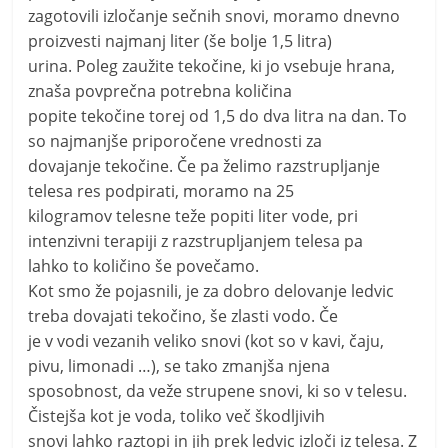
zagotovili izločanje sečnih snovi, moramo dnevno
proizvesti najmanj liter (še bolje 1,5 litra)
urina. Poleg zaužite tekočine, ki jo vsebuje hrana,
znaša povprečna potrebna količina
popite tekočine torej od 1,5 do dva litra na dan. To
so najmanjše priporočene vrednosti za
dovajanje tekočine. Če pa želimo razstrupljanje
telesa res podpirati, moramo na 25
kilogramov telesne teže popiti liter vode, pri
intenzivni terapiji z razstrupljanjem telesa pa
lahko to količino še povečamo.
Kot smo že pojasnili, je za dobro delovanje ledvic
treba dovajati tekočino, še zlasti vodo. Če
je v vodi vezanih veliko snovi (kot so v kavi, čaju,
pivu, limonadi …), se tako zmanjša njena
sposobnost, da veže strupene snovi, ki so v telesu.
Čistejša kot je voda, toliko več škodljivih
snovi lahko raztopi in jih prek ledvic izloči iz telesa. Z