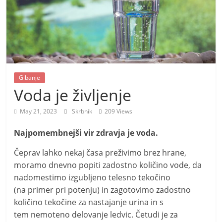
m
o
r
e
m
Gibanje
o
Voda je življenje
May 21, 2023
Skrbnik
209 Views
Najpomembnejši vir zdravja je voda.
Čeprav lahko nekaj časa preživimo brez hrane,
moramo dnevno popiti zadostno količino vode, da
nadomestimo izgubljeno telesno tekočino
(na primer pri potenju) in zagotovimo zadostno
količino tekočine za nastajanje urina in s
tem nemoteno delovanje ledvic. Četudi je za