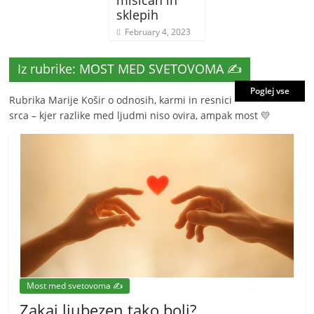
sklepih
February 4, 2023
Iz rubrike: MOST MED SVETOVOMA ✍️
Poglej vse
Rubrika Marije Košir o odnosih, karmi in resnici
srca – kjer razlike med ljudmi niso ovira, ampak most 💛
Most med svetovoma ✍️
Zakaj ljubezen tako boli?