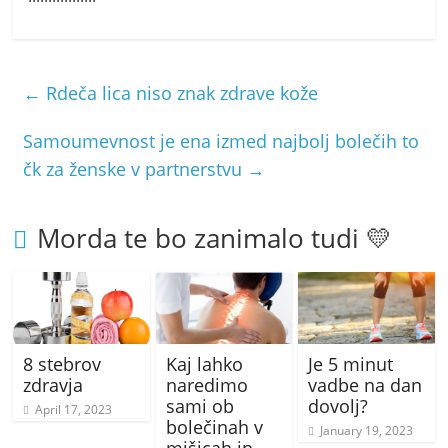
←
Rdeča lica niso znak zdrave kože
Samoumevnost je ena izmed najbolj bolečih to
čk za ženske v partnerstvu
→
Morda te bo zanimalo tudi 💛
8 stebrov
Kaj lahko
Je 5 minut
zdravja
naredimo
vadbe na dan
sami ob
dovolj?
April 17, 2023
bolečinah v
January 19, 2023
mišicah in