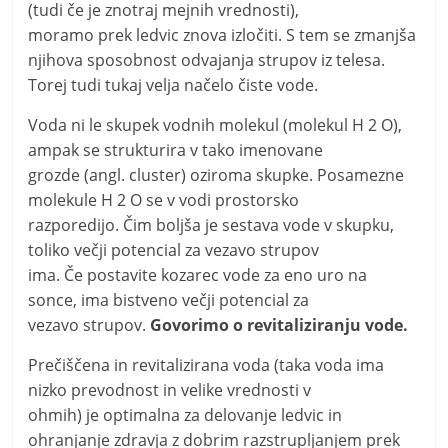
(tudi če je znotraj mejnih vrednosti),
moramo prek ledvic znova izločiti. S tem se zmanjša
njihova sposobnost odvajanja strupov iz telesa.
Torej tudi tukaj velja načelo čiste vode.
Voda ni le skupek vodnih molekul (molekul H 2 O),
ampak se strukturira v tako imenovane
grozde (angl. cluster) oziroma skupke. Posamezne
molekule H 2 O se v vodi prostorsko
razporedijo. Čim boljša je sestava vode v skupku,
toliko večji potencial za vezavo strupov
ima. Če postavite kozarec vode za eno uro na
sonce, ima bistveno večji potencial za
vezavo strupov.
Govorimo o revitaliziranju vode.
Prečiščena in revitalizirana voda (taka voda ima
nizko prevodnost in velike vrednosti v
ohmih) je optimalna za delovanje ledvic in
ohranjanje zdravja z dobrim razstrupljanjem prek