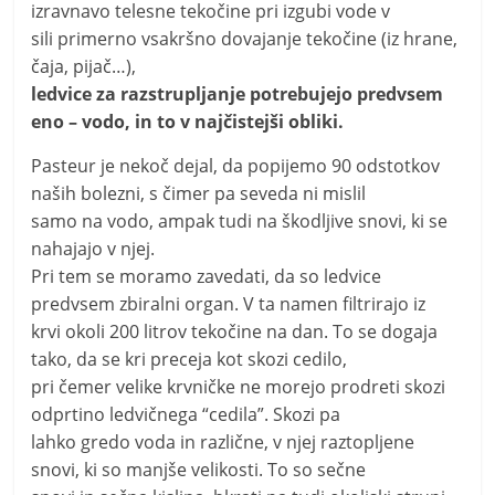
izravnavo telesne tekočine pri izgubi vode v
sili primerno vsakršno dovajanje tekočine (iz hrane,
čaja, pijač…),
ledvice za
razstrupljanje potrebujejo predvsem
eno – vodo, in to v najčistejši obliki.
Pasteur je nekoč dejal, da popijemo 90 odstotkov
naših bolezni, s čimer pa seveda ni mislil
samo na vodo, ampak tudi na škodljive snovi, ki se
nahajajo v njej.
Pri tem se moramo zavedati, da so ledvice
predvsem zbiralni organ. V ta namen filtrirajo iz
krvi okoli 200 litrov tekočine na dan. To se dogaja
tako, da se kri preceja kot skozi cedilo,
pri čemer velike krvničke ne morejo prodreti skozi
odprtino ledvičnega “cedila”. Skozi pa
lahko gredo voda in različne, v njej raztopljene
snovi, ki so manjše velikosti. To so sečne