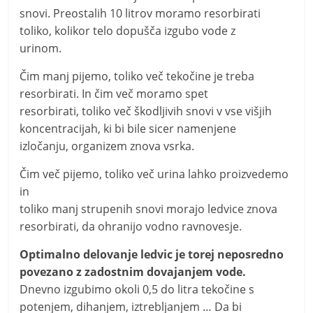
snovi. Preostalih 10 litrov moramo resorbirati
toliko, kolikor telo dopušča izgubo vode z
urinom.
Čim manj pijemo, toliko več tekočine je treba
resorbirati. In čim več moramo spet
resorbirati, toliko več škodljivih snovi v vse višjih
koncentracijah, ki bi bile sicer namenjene
izločanju, organizem znova vsrka.
Čim več pijemo, toliko več urina lahko proizvedemo
in
toliko manj strupenih snovi morajo ledvice znova
resorbirati, da ohranijo vodno ravnovesje.
Optimalno delovanje ledvic je torej neposredno
povezano z zadostnim dovajanjem vode.
Dnevno izgubimo okoli 0,5 do litra tekočine s
potenjem, dihanjem, iztrebljanjem … Da bi