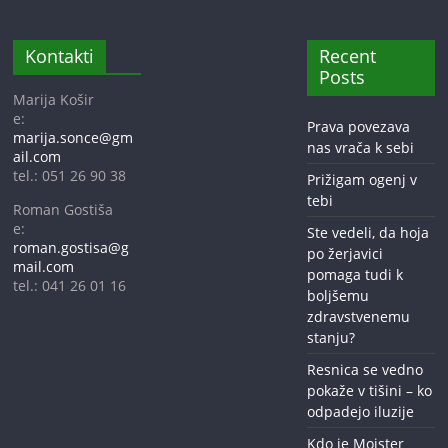
Kontakti
Recent
Posts
Marija Košir
e:
Prava povezava
marija.sonce@gm
nas vrača k sebi
ail.com
tel.: 051 26 90 38
Prižigam ogenj v
tebi
Roman Gostiša
e:
Ste vedeli, da hoja
roman.gostisa@g
po žerjavici
mail.com
pomaga tudi k
tel.: 041 26 01 16
boljšemu
zdravstvenemu
stanju?
Resnica se vedno
pokaže v tišini – ko
odpadejo iluzije
Kdo je Mojster