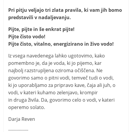
Pri pitju veljajo tri zlata pravila, ki vam jih bomo
predstavili v nadaljevanju.
Pijte, pijte in še enkrat pijte!
Pijte čisto vodo!
Pijte čisto, vitalno, energizirano in živo vodo!
Iz vsega navedenega lahko ugotovimo, kako
pomembno je, da je voda, ki jo pijemo, kar
najbolj razstrupljena oziroma očiščena. Ne
govorimo samo o pitni vodi, temveč tudi o vodi,
ki jo uporabljamo za pripravo kave, čaja ali juh, o
vodi, v kateri kuhamo zelenjavo, krompir
in druga živila. Da, govorimo celo o vodi, v kateri
operemo solato.
Darja Reven
:::::::::::::::::