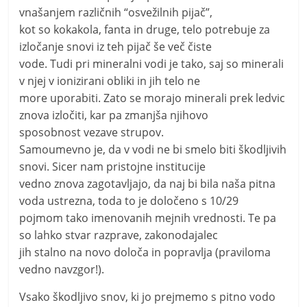
vnašanjem različnih “osvežilnih pijač”,
kot so kokakola, fanta in druge, telo potrebuje za
izločanje snovi iz teh pijač še več čiste
vode. Tudi pri mineralni vodi je tako, saj so minerali
v njej v ionizirani obliki in jih telo ne
more uporabiti. Zato se morajo minerali prek ledvic
znova izločiti, kar pa zmanjša njihovo
sposobnost vezave strupov.
Samoumevno je, da v vodi ne bi smelo biti škodljivih
snovi. Sicer nam pristojne institucije
vedno znova zagotavljajo, da naj bi bila naša pitna
voda ustrezna, toda to je določeno s 10/29
pojmom tako imenovanih mejnih vrednosti. Te pa
so lahko stvar razprave, zakonodajalec
jih stalno na novo določa in popravlja (praviloma
vedno navzgor!).
Vsako škodljivo snov, ki jo prejmemo s pitno vodo