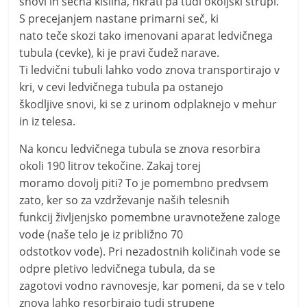
snovi in sečna kislina, hkrati pa tudi okoljski strupi.
S precejanjem nastane primarni seč, ki
nato teče skozi tako imenovani aparat ledvičnega
tubula (cevke), ki je pravi čudež narave.
Ti ledvični tubuli lahko vodo znova transportirajo v
kri, v cevi ledvičnega tubula pa ostanejo
škodljive snovi, ki se z urinom odplaknejo v mehur
in iz telesa.
Na koncu ledvičnega tubula se znova resorbira
okoli 190 litrov tekočine. Zakaj torej
moramo dovolj piti? To je pomembno predvsem
zato, ker so za vzdrževanje naših telesnih
funkcij življenjsko pomembne uravnotežene zaloge
vode (naše telo je iz približno 70
odstotkov vode). Pri nezadostnih količinah vode se
odpre pletivo ledvičnega tubula, da se
zagotovi vodno ravnovesje, kar pomeni, da se v telo
znova lahko resorbirajo tudi strupene