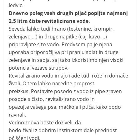
ledvic.
Dnevno poleg vseh drugih pijač popijte najmanj
2,5 litra čiste revitalizirane vode.
Seveda lahko tudi hrano (testenine, krompir,
zelenjavo …) in druge napitke (čaj, kavo …)
pripravljate s to vodo. Predvsem pa je njena
uporaba priporočljiva pri pranju solat in druge
zelenjave in sadja, saj tako izkoristimo njen visoki
potencial vezave strupov.
Revitalizirano vodo imajo rade tudi rože in domače
živali. O tem lahko naredite preprost
preizkus. Postavite posodo z vodo iz pipe zraven
posode s čisto, revitalizirano vodo in
opazujte vašega psa, mačko ali ptiča, kako bodo
ravnali.
Vedno znova boste doživeli, da
bodo živali z dobrim instinktom dale prednost
očiščeni vodi.