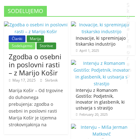
S
SODELUJEMO
k
u
p
a
j
Inovacije, ki spreminjajo
Članki
Marija
z
tiskarsko industrijo
m
Sodelujemo
Storitve
April 1, 2025
o
Zgodba o osebni
r
in poslovni rasti
e
m
– z Marijo Košir
o
May 17, 2025
Skrbnik
!
Intervju z Romanom
Marija Košir – Od trgovine
J
Gostišo: Podjetnik,
do duhovnega
inovator in glasbenik, ki
a
prebujenja: zgodba o
ustvarja s strastjo
n
osebni in poslovni rasti
February 20, 2025
u
Marija Košir je izjemna
a
strokovnjakinja na
r
y