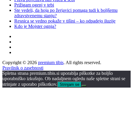
Prižigam ogenj v tebi
Ste vedeli, da hoja po žerjavici pomaga tudi k boljšemu
zdravstvenemu stanju?
Resnica se vedno pokaže v tišini – ko odpadejo iluzije
Kdo je Mojster ognja?
Copyright © 2026
premium tibis
. All rights reserved.
Pravilnik o zasebnosti
Spletna strana premium.tibis.si uporablja piškotke za boljšo
uporabniško izkušnjo. Ob nadaljnem ogledu naše spletne strani se
strinjate z uporabo piškotkov.
Strinjam se