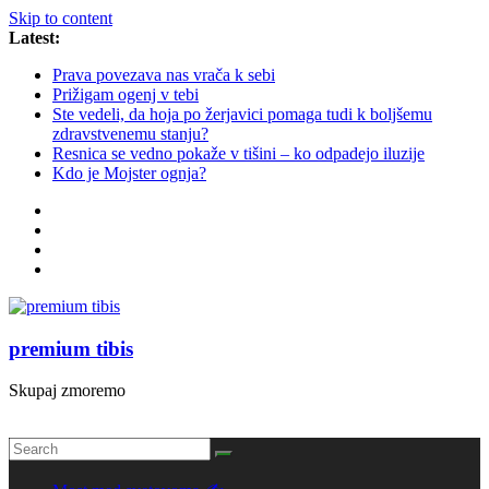
Skip to content
Latest:
Prava povezava nas vrača k sebi
Prižigam ogenj v tebi
Ste vedeli, da hoja po žerjavici pomaga tudi k boljšemu
zdravstvenemu stanju?
Resnica se vedno pokaže v tišini – ko odpadejo iluzije
Kdo je Mojster ognja?
premium tibis
Skupaj zmoremo