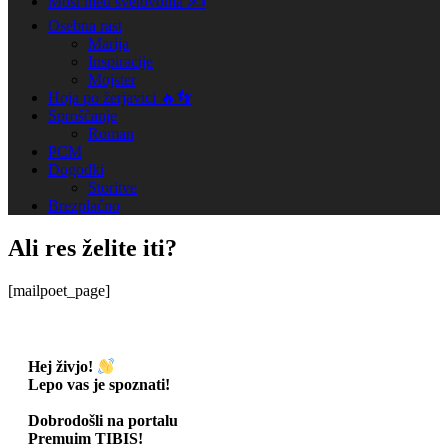
Most med svetovoma ✍️
Osebna rast
Marija
Inspiracije
Mojster
Hoja po žerjavici 🔥👣
Sproščanje
Roman
PCM
Dogodki
Storitve
Brezplačno
Ali res želite iti?
[mailpoet_page]
Hej živjo!
Lepo vas je spoznati
!
Dobrodošli na portalu
Premuim TIBIS!