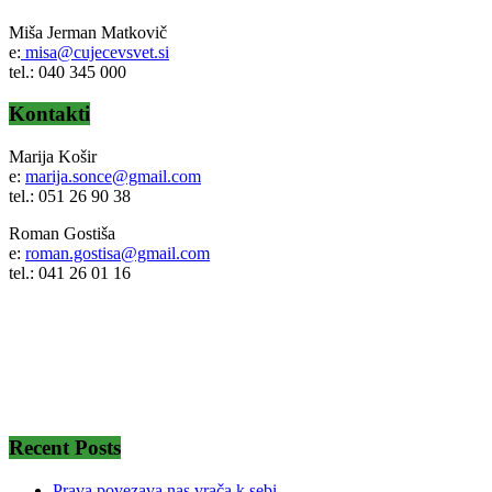
Miša Jerman Matkovič
e:
misa@cujecevsvet.si
tel.: 040 345 000
Kontakti
Marija Košir
e:
marija.sonce@gmail.com
tel.: 051 26 90 38
Roman Gostiša
e:
roman.gostisa@gmail.com
tel.: 041 26 01 16
Recent Posts
Prava povezava nas vrača k sebi