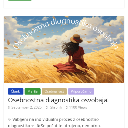
Članki
Marija
Osebna rast
Priporočamo
Osebnostna diagnostika osvobaja!
September 2, 2025
Skrbnik
1100 Views
✨ Vabljeni na individualni proces z osebnostno
diagnostiko ✨ 💫Se počutite utrujeno, nemočno,