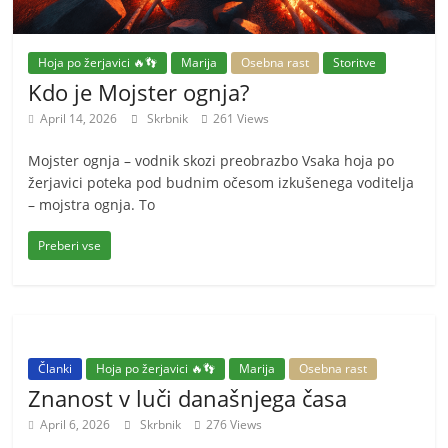
Hoja po žerjavici 🔥👣
Marija
Osebna rast
Storitve
Kdo je Mojster ognja?
April 14, 2026
Skrbnik
261 Views
Mojster ognja – vodnik skozi preobrazbo Vsaka hoja po
žerjavici poteka pod budnim očesom izkušenega voditelja
– mojstra ognja. To
Preberi vse
Članki
Hoja po žerjavici 🔥👣
Marija
Osebna rast
Znanost v luči današnjega časa
April 6, 2026
Skrbnik
276 Views