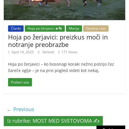
Članki
Hoja po žerjavici 🔥👣
Marija
Osebna rast
Hoja po žerjavici: preizkus moči in
notranje preobrazbe
April 14, 2025
Skrbnik
171 Views
Hoja po žerjavici – ko bosonogi koraki nežno polzijo čez
žareče oglje – je na prvi pogled videti kot nekaj,
Preberi vse
← Previous
Iz rubrike: MOST MED SVETOVOMA ✍️