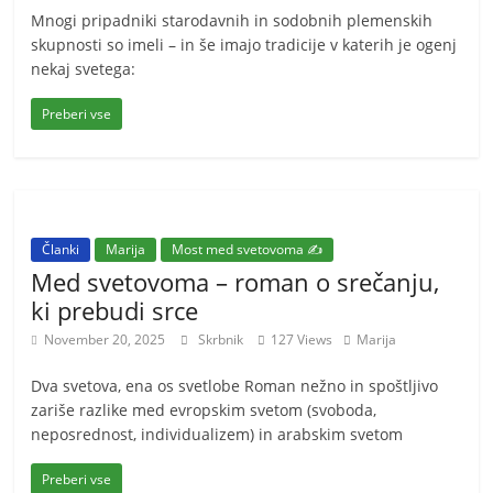
Mnogi pripadniki starodavnih in sodobnih plemenskih
skupnosti so imeli – in še imajo tradicije v katerih je ogenj
nekaj svetega:
Preberi vse
Članki
Marija
Most med svetovoma ✍️
Med svetovoma – roman o srečanju,
ki prebudi srce
November 20, 2025
Skrbnik
127 Views
Marija
Dva svetova, ena os svetlobe Roman nežno in spoštljivo
zariše razlike med evropskim svetom (svoboda,
neposrednost, individualizem) in arabskim svetom
Preberi vse