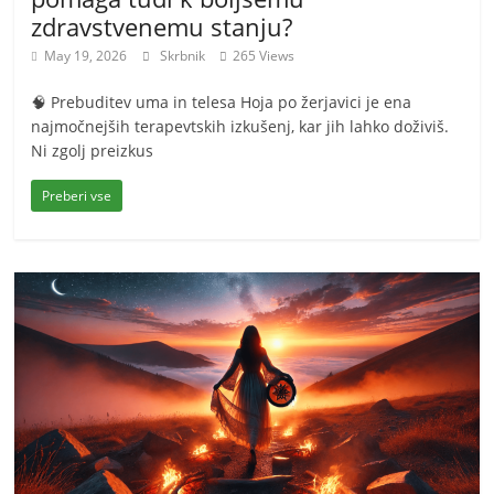
zdravstvenemu stanju?
May 19, 2026
Skrbnik
265 Views
🧠 Prebuditev uma in telesa Hoja po žerjavici je ena
najmočnejših terapevtskih izkušenj, kar jih lahko doživiš.
Ni zgolj preizkus
Preberi vse