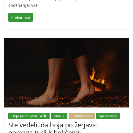
spoznanja: vsa
Preberi vse
Hoja po žerjavici 🔥👣
Marija
Osebna rast
Sproščanje
Ste vedeli, da hoja po žerjavici
pomaga tudi k boljšemu