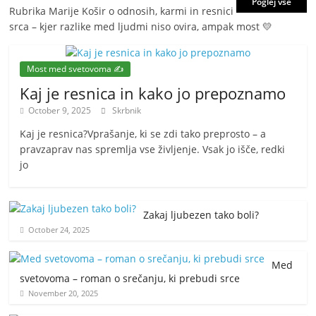
Poglej vse
Rubrika Marije Košir o odnosih, karmi in resnici
srca – kjer razlike med ljudmi niso ovira, ampak most 💛
Most med svetovoma ✍️
Kaj je resnica in kako jo prepoznamo
October 9, 2025
Skrbnik
Kaj je resnica?Vprašanje, ki se zdi tako preprosto – a
pravzaprav nas spremlja vse življenje. Vsak jo išče, redki
jo
Zakaj ljubezen tako boli?
October 24, 2025
Med
svetovoma – roman o srečanju, ki prebudi srce
November 20, 2025