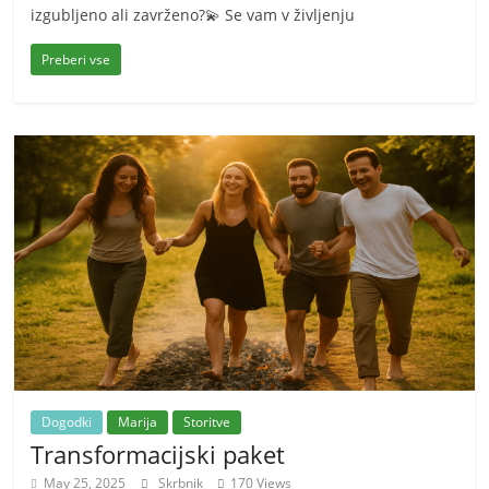
izgubljeno ali zavrženo?💫 Se vam v življenju
Preberi vse
Dogodki
Marija
Storitve
Transformacijski paket
May 25, 2025
Skrbnik
170 Views