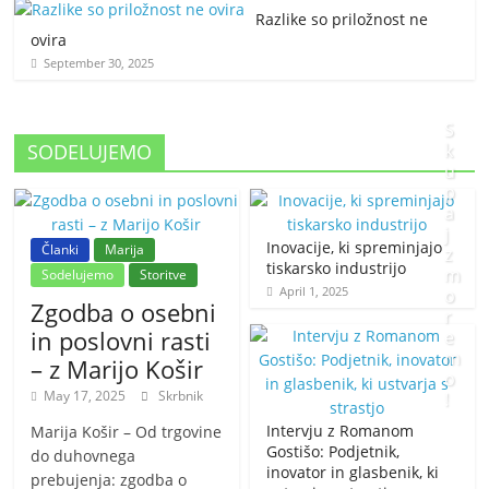
Razlike so priložnost ne
ovira
September 30, 2025
S
SODELUJEMO
k
u
p
a
j
Inovacije, ki spreminjajo
Članki
Marija
z
tiskarsko industrijo
m
Sodelujemo
Storitve
April 1, 2025
o
Zgodba o osebni
r
in poslovni rasti
e
m
– z Marijo Košir
o
May 17, 2025
Skrbnik
!
Intervju z Romanom
Marija Košir – Od trgovine
J
Gostišo: Podjetnik,
do duhovnega
inovator in glasbenik, ki
a
prebujenja: zgodba o