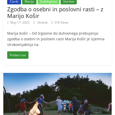
Članki
Marija
Sodelujemo
Storitve
Zgodba o osebni in poslovni rasti – z
Marijo Košir
May 17, 2025
Skrbnik
318 Views
Marija Košir – Od trgovine do duhovnega prebujenja:
zgodba o osebni in poslovni rasti Marija Košir je izjemna
strokovnjakinja na
Preberi vse