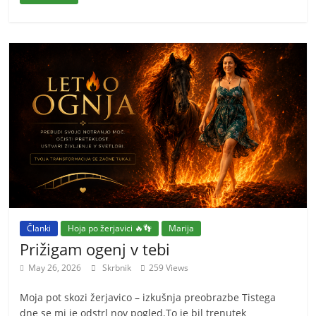
Članki
Hoja po žerjavici 🔥👣
Marija
Prižigam ogenj v tebi
May 26, 2026
Skrbnik
259 Views
Moja pot skozi žerjavico – izkušnja preobrazbe Tistega
dne se mi je odstrl nov pogled.To je bil trenutek