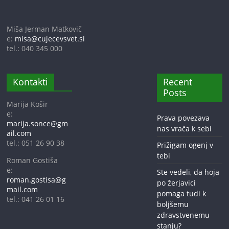
Miša Jerman Matkovič
e:
misa@cujecevsvet.si
tel.: 040 345 000
Kontakti
Recent
Posts
Marija Košir
e:
Prava povezava
marija.sonce@gm
nas vrača k sebi
ail.com
tel.: 051 26 90 38
Prižigam ogenj v
tebi
Roman Gostiša
e:
Ste vedeli, da hoja
roman.gostisa@g
po žerjavici
mail.com
pomaga tudi k
tel.: 041 26 01 16
boljšemu
zdravstvenemu
stanju?