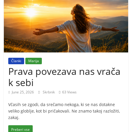
m
o
r
e
m
o
Članki
Marija
Prava povezava nas vrača
k sebi
June 25, 2026
Skrbnik
63 Views
Včasih se zgodi, da srečamo nekoga, ki se nas dotakne
veliko globlje, kot bi pričakovali. Ne znamo takoj razložiti,
zakaj.
Preberi vse