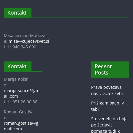
Kontakti
Miša Jerman Matkovič
e:
misa@cujecevsvet.si
tel.: 040 345 000
Kontakti
Recent
Posts
Marija Košir
e:
Prava povezava
marija.sonce@gm
nas vrača k sebi
ail.com
tel.: 051 26 90 38
Prižigam ogenj v
tebi
Roman Gostiša
e:
Ste vedeli, da hoja
roman.gostisa@g
po žerjavici
mail.com
pomaga tudi k