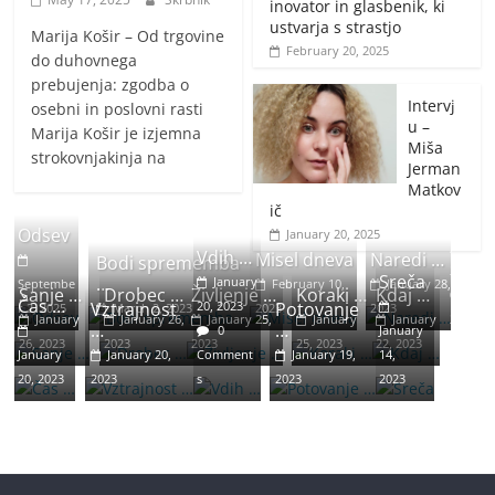
inovator in glasbenik, ki
ustvarja s strastjo
J
Marija Košir – Od trgovine
February 20, 2025
a
do duhovnega
n
prebujenja: zgodba o
u
Intervj
osebni in poslovni rasti
u –
a
Marija Košir je izjemna
Miša
r
strokovnjakinja na
Jerman
y
Matkov
2
ič
0
Odsev
January 20, 2025
,
Vdih …
Misel dneva
Naredi …
Bodi sprememba
2
Sreča
…
January
Septembe
February 10,
January 28,
Sanje …
Drobec …
Življenje …
Koraki …
Kdaj …
0
Čas …
Vztrajnost
20, 2023
Potovanje
r 2, 2025
March 2, 2023
2023
2023
January
January 26,
January 25,
January
January
2
…
…
0
January
26, 2023
2023
2023
25, 2023
22, 2023
3
January
January 20,
Comment
January 19,
14,
20, 2023
2023
s
2023
2023