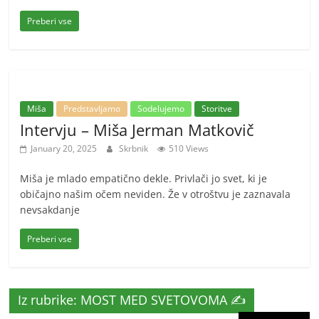
Preberi vse
Miša
Predstavljamo
Sodelujemo
Storitve
Intervju – Miša Jerman Matkovič
January 20, 2025
Skrbnik
510 Views
Miša je mlado empatično dekle. Privlači jo svet, ki je
običajno našim očem neviden. Že v otroštvu je zaznavala
nevsakdanje
Preberi vse
Iz rubrike: MOST MED SVETOVOMA ✍️