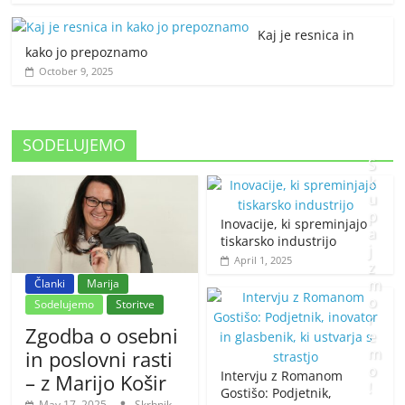
Kaj je resnica in
kako jo prepoznamo
October 9, 2025
SODELUJEMO
S
k
u
p
Inovacije, ki spreminjajo
a
tiskarsko industrijo
j
April 1, 2025
z
m
Članki
Marija
o
Sodelujemo
Storitve
r
Zgodba o osebni
e
m
in poslovni rasti
o
Intervju z Romanom
– z Marijo Košir
!
Gostišo: Podjetnik,
May 17, 2025
Skrbnik