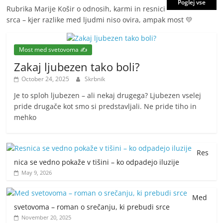
Poglej vse
Rubrika Marije Košir o odnosih, karmi in resnici
srca – kjer razlike med ljudmi niso ovira, ampak most 💛
Most med svetovoma ✍️
Zakaj ljubezen tako boli?
October 24, 2025
Skrbnik
Je to sploh ljubezen – ali nekaj drugega? Ljubezen vselej
pride drugače kot smo si predstavljali. Ne pride tiho in
mehko
Res
nica se vedno pokaže v tišini – ko odpadejo iluzije
May 9, 2026
Med
svetovoma – roman o srečanju, ki prebudi srce
November 20, 2025