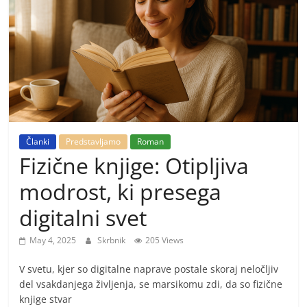
m
o
r
e
m
o
Članki
Predstavljamo
Roman
Fizične knjige: Otipljiva
modrost, ki presega
digitalni svet
May 4, 2025
Skrbnik
205 Views
V svetu, kjer so digitalne naprave postale skoraj neločljiv
del vsakdanjega življenja, se marsikomu zdi, da so fizične
knjige stvar