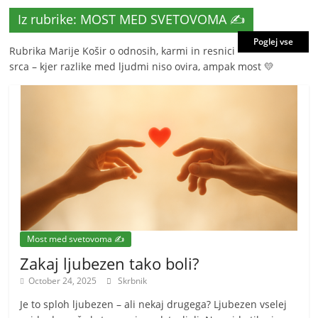
Iz rubrike: MOST MED SVETOVOMA ✍️
Poglej vse
Rubrika Marije Košir o odnosih, karmi in resnici
srca – kjer razlike med ljudmi niso ovira, ampak most 💛
Most med svetovoma ✍️
Zakaj ljubezen tako boli?
October 24, 2025
Skrbnik
Je to sploh ljubezen – ali nekaj drugega? Ljubezen vselej