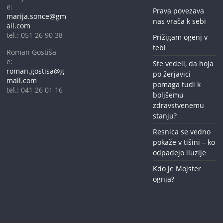
e:
Prava povezava
marija.sonce@gm
nas vrača k sebi
ail.com
tel.: 051 26 90 38
Prižigam ogenj v
tebi
Roman Gostiša
e:
Ste vedeli, da hoja
roman.gostisa@g
po žerjavici
mail.com
pomaga tudi k
tel.: 041 26 01 16
boljšemu
zdravstvenemu
stanju?
Resnica se vedno
pokaže v tišini – ko
odpadejo iluzije
Kdo je Mojster
ognja?