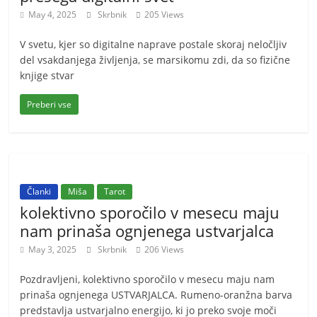
May 4, 2025
Skrbnik
205 Views
V svetu, kjer so digitalne naprave postale skoraj neločljiv
del vsakdanjega življenja, se marsikomu zdi, da so fizične
knjige stvar
Preberi vse
Članki
Miša
Tarot
kolektivno sporočilo v mesecu maju
nam prinaša ognjenega ustvarjalca
May 3, 2025
Skrbnik
206 Views
Pozdravljeni, kolektivno sporočilo v mesecu maju nam
prinaša ognjenega USTVARJALCA. Rumeno-oranžna barva
predstavlja ustvarjalno energijo, ki jo preko svoje moči