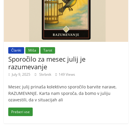
Članki
Miša
Tarot
Sporočilo za mesec julij je
razumevanje
July 9, 2025
Skrbnik
149 Views
Mesec julij prinaša kolektivno sporočilo barvite narave,
RAZUMEVANJE. Karta nam sporoča, da bomo v juliju
ozavestili, da v situacijah ali
Preberi vse