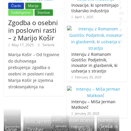
j
Inovacije, ki spreminjajo
Članki
Marija
z
tiskarsko industrijo
m
Sodelujemo
Storitve
April 1, 2025
o
Zgodba o osebni
r
in poslovni rasti
e
m
– z Marijo Košir
o
May 17, 2025
Skrbnik
!
Intervju z Romanom
Marija Košir – Od trgovine
J
Gostišo: Podjetnik,
do duhovnega
inovator in glasbenik, ki
a
prebujenja: zgodba o
ustvarja s strastjo
n
osebni in poslovni rasti
February 20, 2025
u
Marija Košir je izjemna
a
strokovnjakinja na
r
y
Intervju – Miša Jerman
2
Matkovič
0
Odsev
January 20, 2025
,
Vdih …
Misel dneva
Naredi …
Bodi sprememba
2
Sreča
…
January
Septembe
February 10,
January 28,
Sanje …
Drobec …
Življenje …
Koraki …
Kdaj …
0