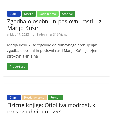
Članki
Marija
Sodelujemo
Storitve
Zgodba o osebni in poslovni rasti – z
Marijo Košir
May 17, 2025
Skrbnik
316 Views
Marija Košir – Od trgovine do duhovnega prebujenja:
zgodba o osebni in poslovni rasti Marija Košir je izjemna
strokovnjakinja na
Preberi vse
Članki
Predstavljamo
Roman
Fizične knjige: Otipljiva modrost, ki
presega digitalni svet