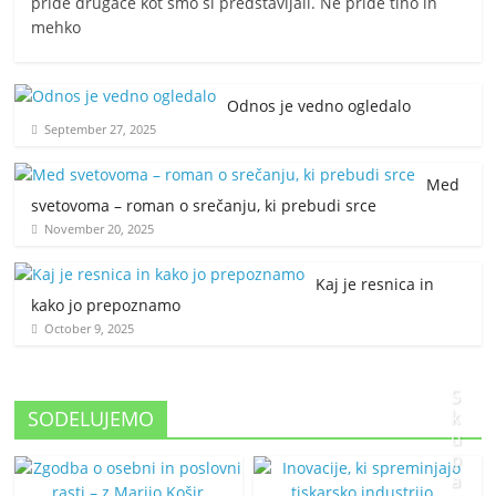
pride drugače kot smo si predstavljali. Ne pride tiho in
mehko
Odnos je vedno ogledalo
September 27, 2025
Med
svetovoma – roman o srečanju, ki prebudi srce
November 20, 2025
Kaj je resnica in
kako jo prepoznamo
October 9, 2025
S
SODELUJEMO
k
u
p
a