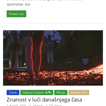
spoznanja: vsa
Preberi vse
Članki
Hoja po žerjavici 🔥👣
Marija
Osebna rast
Znanost v luči današnjega časa
April 6, 2026
Skrbnik
275 Views