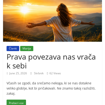
m
o
r
e
m
o
Članki
Marija
Prava povezava nas vrača
k sebi
June 25, 2026
Skrbnik
62 Views
Včasih se zgodi, da srečamo nekoga, ki se nas dotakne
veliko globlje, kot bi pričakovali. Ne znamo takoj razložiti,
zakaj.
Preberi vse