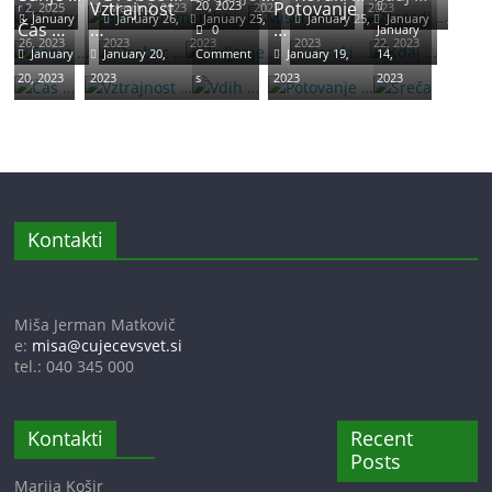
Vztrajnost
20, 2023
Potovanje
r 2, 2025
March 2, 2023
2023
2023
January
January 26,
January 25,
January 25,
January
2
Čas …
…
…
0
January
26, 2023
2023
2023
2023
22, 2023
3
January
January 20,
Comment
January 19,
14,
20, 2023
2023
s
2023
2023
Kontakti
Miša Jerman Matkovič
e:
misa@cujecevsvet.si
tel.: 040 345 000
Kontakti
Recent
Posts
Marija Košir