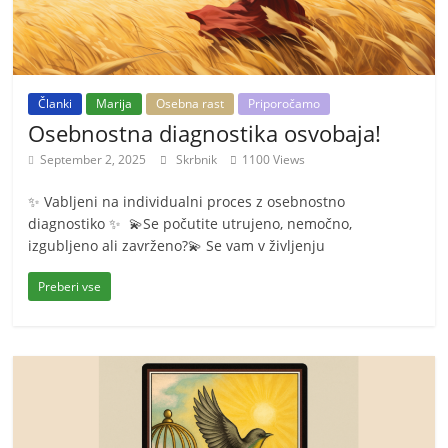
Članki
Marija
Osebna rast
Priporočamo
Osebnostna diagnostika osvobaja!
September 2, 2025
Skrbnik
1100 Views
✨ Vabljeni na individualni proces z osebnostno
diagnostiko ✨ 💫Se počutite utrujeno, nemočno,
izgubljeno ali zavrženo?💫 Se vam v življenju
Preberi vse