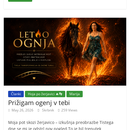
Članki
Hoja po žerjavici 🔥👣
Marija
Prižigam ogenj v tebi
May 26, 2026
Skrbnik
259 Views
Moja pot skozi žerjavico – izkušnja preobrazbe Tistega
dne se mi je odstrl nov pogled.To je bil trenutek