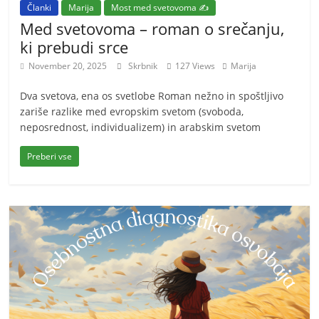
Članki
Marija
Most med svetovoma ✍️
Med svetovoma – roman o srečanju,
ki prebudi srce
November 20, 2025
Skrbnik
127 Views
Marija
Dva svetova, ena os svetlobe Roman nežno in spoštljivo
zariše razlike med evropskim svetom (svoboda,
neposrednost, individualizem) in arabskim svetom
Preberi vse