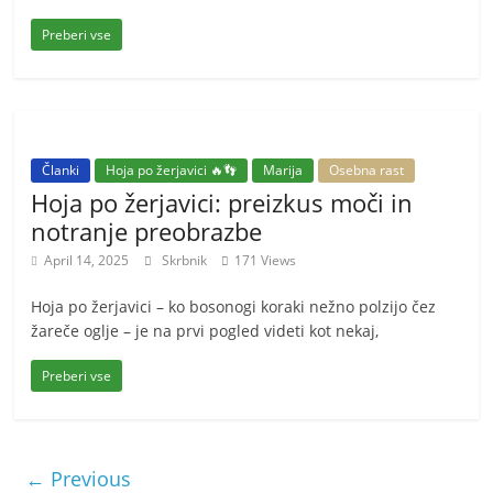
Preberi vse
Članki
Hoja po žerjavici 🔥👣
Marija
Osebna rast
Hoja po žerjavici: preizkus moči in
notranje preobrazbe
April 14, 2025
Skrbnik
171 Views
Hoja po žerjavici – ko bosonogi koraki nežno polzijo čez
žareče oglje – je na prvi pogled videti kot nekaj,
Preberi vse
← Previous