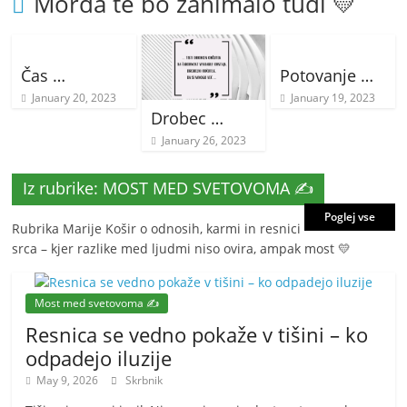
Morda te bo zanimalo tudi 💛
Čas …
Potovanje …
January 20, 2023
January 19, 2023
Drobec …
January 26, 2023
Iz rubrike: MOST MED SVETOVOMA ✍️
Poglej vse
Rubrika Marije Košir o odnosih, karmi in resnici
srca – kjer razlike med ljudmi niso ovira, ampak most 💛
Most med svetovoma ✍️
Resnica se vedno pokaže v tišini – ko
odpadejo iluzije
May 9, 2026
Skrbnik