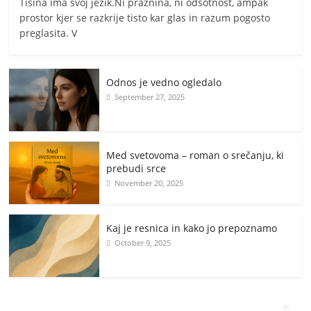
Tišina ima svoj jezik.Ni praznina, ni odsotnost, ampak
prostor kjer se razkrije tisto kar glas in razum pogosto
preglasita. V
Odnos je vedno ogledalo
September 27, 2025
Med svetovoma – roman o srečanju, ki
prebudi srce
November 20, 2025
Kaj je resnica in kako jo prepoznamo
October 9, 2025
S