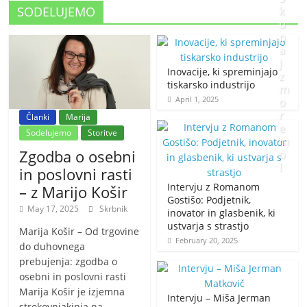
SODELUJEMO
k
u
p
a
j
Inovacije, ki spreminjajo
z
tiskarsko industrijo
m
April 1, 2025
o
r
Članki
Marija
e
Sodelujemo
Storitve
m
Zgodba o osebni
o
!
in poslovni rasti
Intervju z Romanom
– z Marijo Košir
J
Gostišo: Podjetnik,
May 17, 2025
Skrbnik
inovator in glasbenik, ki
a
ustvarja s strastjo
n
Marija Košir – Od trgovine
February 20, 2025
u
do duhovnega
a
prebujenja: zgodba o
r
osebni in poslovni rasti
y
Marija Košir je izjemna
Intervju – Miša Jerman
2
strokovnjakinja na