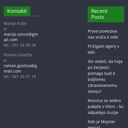
Kontakti
Recent
Posts
Marija Košir
e:
Prava povezava
marija.sonce@gm
nas vrača k sebi
ail.com
tel.: 051 26 90 38
Prižigam ogenj v
tebi
Roman Gostiša
e:
Ste vedeli, da hoja
roman.gostisa@g
po žerjavici
mail.com
pomaga tudi k
tel.: 041 26 01 16
boljšemu
zdravstvenemu
stanju?
Resnica se vedno
pokaže v tišini – ko
odpadejo iluzije
Kdo je Mojster
ognja?