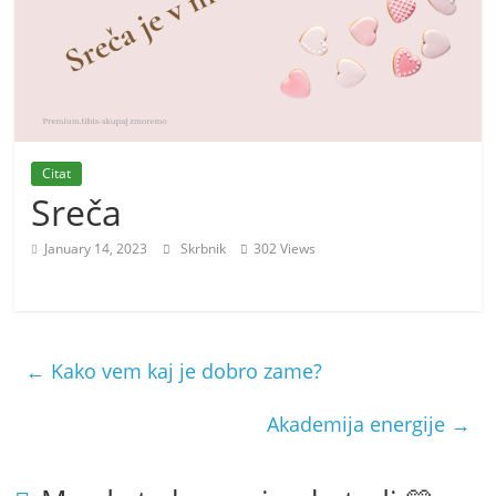
m
o
r
e
m
Citat
o
Sreča
January 14, 2023
Skrbnik
302 Views
←
Kako vem kaj je dobro zame?
Akademija energije
→