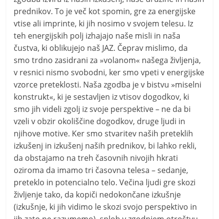
prednikov. To je več kot spomin, gre za energijske
vtise ali imprinte, ki jih nosimo v svojem telesu. Iz
teh energijskih polj izhajajo naše misli in naša
čustva, ki oblikujejo naš JAZ. Čeprav mislimo, da
smo trdno zasidrani za »volanom« našega življenja,
v resnici nismo svobodni, ker smo vpeti v energijske
vzorce preteklosti. Naša zgodba je v bistvu »miselni
konstrukt«, ki je sestavljen iz vtisov dogodkov, ki
smo jih videli zgolj iz svoje perspektive – ne da bi
vzeli v obzir okoliščine dogodkov, druge ljudi in
njihove motive. Ker smo stvaritev naših preteklih
izkušenj in izkušenj naših prednikov, bi lahko rekli,
da obstajamo na treh časovnih nivojih hkrati
oziroma da imamo tri časovna telesa – sedanje,
preteklo in potencialno telo. Večina ljudi gre skozi
življenje tako, da kopiči nedokončane izkušnje
(izkušnje, ki jih vidimo le skozi svojo perspektivo in
jih zato ne razumemo), sploh v zgodnjem otroštvu