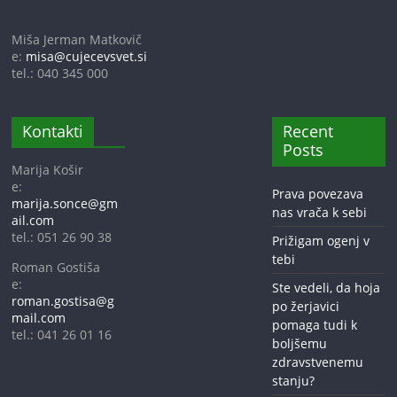
Miša Jerman Matkovič
e:
misa@cujecevsvet.si
tel.: 040 345 000
Kontakti
Recent
Posts
Marija Košir
e:
Prava povezava
marija.sonce@gm
nas vrača k sebi
ail.com
tel.: 051 26 90 38
Prižigam ogenj v
tebi
Roman Gostiša
e:
Ste vedeli, da hoja
roman.gostisa@g
po žerjavici
mail.com
pomaga tudi k
tel.: 041 26 01 16
boljšemu
zdravstvenemu
stanju?