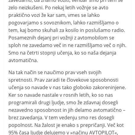
zelo neizkušeni. Po nekaj letih vožnje se avto
praktično vozi že kar sam, vmes se lahko
pogovarjamo s sovoznikom, lahko razmišljamo o
tem, kaj bomo skuhali za kosilo in poslušamo radio.
Posameznih dejanj pri vožnji z avtomobilom se
sploh ne zavedamo več in ne razmišljamo več o njih.
Smo na četrti stopnji učenja, ko so naša dejanja
avtomatična.
Na tak način se naučimo prav vseh svojih
spretnosti. Prav zaradi te človekove sposobnosti
učenja so navade v nas tako globoko zakoreninjene.
Ker so navade nastale v rosnih letih, ko so nas
programirali drugi ljudje, smo že zdavnaj dosegli
nezavedno sposobnost in jih delamo avtomatično –
brez zavedanja. V tem vedenju smo res dosegli
popolnost. Na žalost je enako s prepričanji. Več kot
95% časa ljudje delujemo v »načinu AVTOPILOT«,