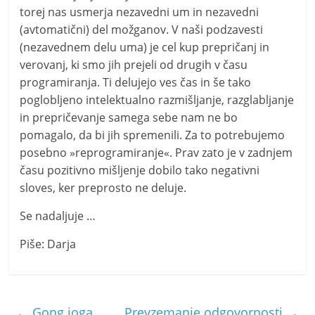
torej nas usmerja nezavedni um in nezavedni
(avtomatični) del možganov. V naši podzavesti
(nezavednem delu uma) je cel kup prepričanj in
verovanj, ki smo jih prejeli od drugih v času
programiranja. Ti delujejo ves čas in še tako
poglobljeno intelektualno razmišljanje, razglabljanje
in prepričevanje samega sebe nam ne bo
pomagalo, da bi jih spremenili. Za to potrebujemo
posebno »reprogramiranje«. Prav zato je v zadnjem
času pozitivno mišljenje dobilo tako negativni
sloves, ker preprosto ne deluje.
Se nadaljuje …
Piše: Darja
←
Gong joga
Prevzemanje odgovornosti
→