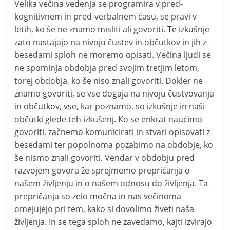
Velika večina vedenja se programira v pred-
kognitivnem in pred-verbalnem času, se pravi v
letih, ko še ne znamo misliti ali govoriti. Te izkušnje
zato nastajajo na nivoju čustev in občutkov in jih z
besedami sploh ne moremo opisati. Večina ljudi se
ne spominja obdobja pred svojim tretjim letom,
torej obdobja, ko še niso znali govoriti. Dokler ne
znamo govoriti, se vse dogaja na nivoju čustvovanja
in občutkov, vse, kar poznamo, so izkušnje in naši
občutki glede teh izkušenj. Ko se enkrat naučimo
govoriti, začnemo komunicirati in stvari opisovati z
besedami ter popolnoma pozabimo na obdobje, ko
še nismo znali govoriti. Vendar v obdobju pred
razvojem govora že sprejmemo prepričanja o
našem življenju in o našem odnosu do življenja. Ta
prepričanja so zelo močna in nas večinoma
omejujejo pri tem, kako si dovolimo živeti naša
življenja. In se tega sploh ne zavedamo, kajti izvirajo