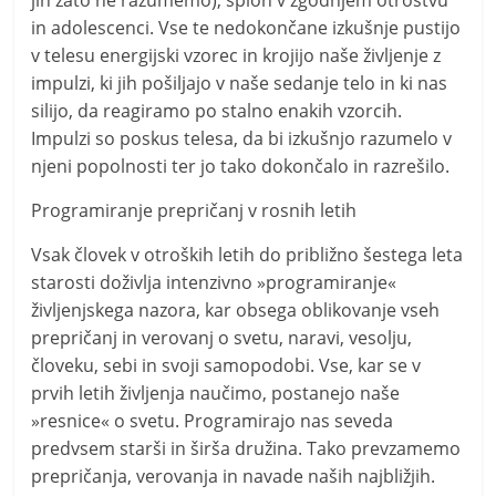
in adolescenci. Vse te nedokončane izkušnje pustijo
v telesu energijski vzorec in krojijo naše življenje z
impulzi, ki jih pošiljajo v naše sedanje telo in ki nas
silijo, da reagiramo po stalno enakih vzorcih.
Impulzi so poskus telesa, da bi izkušnjo razumelo v
njeni popolnosti ter jo tako dokončalo in razrešilo.
Programiranje prepričanj v rosnih letih
Vsak človek v otroških letih do približno šestega leta
starosti doživlja intenzivno »programiranje«
življenjskega nazora, kar obsega oblikovanje vseh
prepričanj in verovanj o svetu, naravi, vesolju,
človeku, sebi in svoji samopodobi. Vse, kar se v
prvih letih življenja naučimo, postanejo naše
»resnice« o svetu. Programirajo nas seveda
predvsem starši in širša družina. Tako prevzamemo
prepričanja, verovanja in navade naših najbližjih.