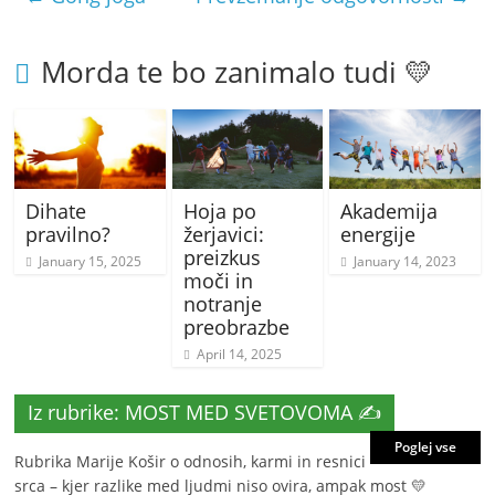
Morda te bo zanimalo tudi 💛
Dihate
Hoja po
Akademija
pravilno?
žerjavici:
energije
preizkus
January 15, 2025
January 14, 2023
moči in
notranje
preobrazbe
April 14, 2025
Iz rubrike: MOST MED SVETOVOMA ✍️
Poglej vse
Rubrika Marije Košir o odnosih, karmi in resnici
srca – kjer razlike med ljudmi niso ovira, ampak most 💛