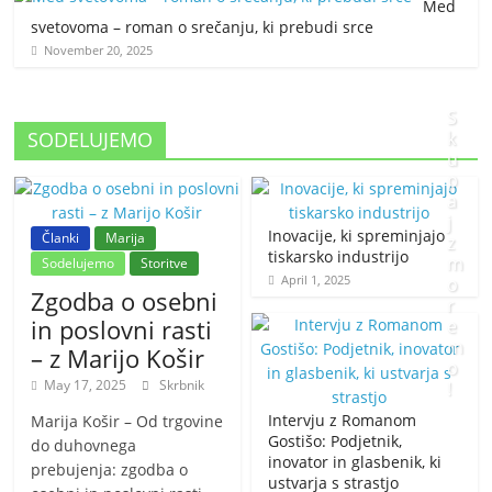
Med
svetovoma – roman o srečanju, ki prebudi srce
November 20, 2025
S
SODELUJEMO
k
u
p
a
j
Inovacije, ki spreminjajo
Članki
Marija
z
tiskarsko industrijo
m
Sodelujemo
Storitve
April 1, 2025
o
Zgodba o osebni
r
in poslovni rasti
e
m
– z Marijo Košir
o
May 17, 2025
Skrbnik
!
Intervju z Romanom
Marija Košir – Od trgovine
J
Gostišo: Podjetnik,
do duhovnega
inovator in glasbenik, ki
a
prebujenja: zgodba o
ustvarja s strastjo
n