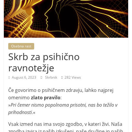
m
o
r
e
m
Osebna rast
o
Skrb za psihično
ravnotežje
August 6, 2023
Skrbnik
282 Views
Če govorimo o psihičnem zdravju, lahko najprej
omenimo
zlato pravilo
:
»
Pri čemer nismo popolnoma prisotni, nas bo težilo v
prihodnosti
.«
Vsak izmed nas ima svojo zgodbo, v kateri živi. Naša
zgodba izvira iz naših izkušenj, naše družine in naših