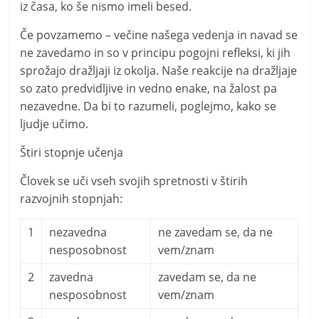
iz časa, ko še nismo imeli besed.
Če povzamemo – večine našega vedenja in navad se
ne zavedamo in so v principu pogojni refleksi, ki jih
sprožajo dražljaji iz okolja. Naše reakcije na dražljaje
so zato predvidljive in vedno enake, na žalost pa
nezavedne. Da bi to razumeli, poglejmo, kako se
ljudje učimo.
Štiri stopnje učenja
Človek se uči vseh svojih spretnosti v štirih
razvojnih stopnjah:
1
nezavedna
ne zavedam se, da ne
nesposobnost
vem/znam
2
zavedna
zavedam se, da ne
nesposobnost
vem/znam