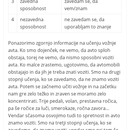
3
zavedna
zavedam se, da
sposobnost
vem/znam
4
nezavedna
ne zavedam se, da
sposobnost
uporabljam to znanje
Ponazorimo zgornjo informacije na učenju vožnje
avta. Ko smo dojenček, ne vemo, da avto sploh
obstaja, torej ne vemo, da nismo sposobni voziti
avta. Ko malce zrastemo, ugotovimo, da avtomobili
obstajajo in da jih je treba znati voziti. Smo na drugi
stopnji učenja, ko se zavedamo, da ne znamo voziti
avta. Potem se začnemo učiti vožnje in na začetku
nam gre zelo težko in zraven se moramo zelo
koncentrirati. Trije pedali, volan, prestavna ročica,
pa še ročice za luči, smerokaze, ročna zavora…
Vendar sčasoma osvojimo tudi to spretnost in avto
znamo voziti. Smo na tretji stopnji učenja, ko se
zavedamo, da znamo voziti, vendar smo pri tem še