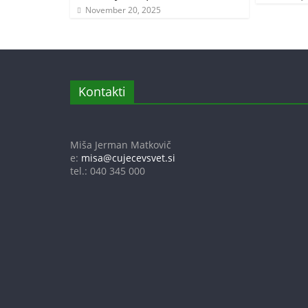
November 20, 2025
Kontakti
Miša Jerman Matkovič
e:
misa@cujecevsvet.si
tel.: 040 345 000