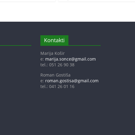
Kontakti
Marija Košir
e:
marija.sonce@gmail.com
tel.: 051 26 90 38
Roman Gostiša
e:
roman.gostisa@gmail.com
tel.: 041 26 01 16