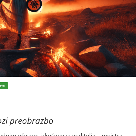
itve
ozi preobrazbo
budnim očesom izkušenega voditelja – mojstra