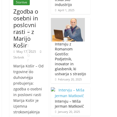
Storitve
industrijo
Zgodba o
April 1, 2025
S
osebni in
k
poslovni
u
p
rasti – z
a
Marijo
j
Košir
Intervju z
z
Romanom
m
May 17, 2025
Gostišo:
o
Skrbnik
Podjetnik,
r
inovator in
e
Marija Košir – Od
glasbenik, ki
m
trgovine do
ustvarja s strastjo
o
duhovnega
!
February 20, 2025
prebujenja:
zgodba o osebni
J
in poslovni rasti
a
Marija Košir je
Intervju – Miša
n
izjemna
Jerman Matkovič
u
strokovnjakinja
January 20, 2025
a