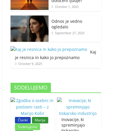
določeni ljudje?
October 1, 2025
Odnos je vedno
ogledalo
September 27, 2025
Kaj
je resnica in kako jo prepoznamo
October 9, 2025
SODELUJEMO
Inovacije, ki
Članki
Marija
spreminjajo
Sodelujemo
tiskarsko