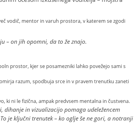
več vodič, mentor in varuh prostora, v katerem se zgodi
ju – on jih opomni, da to že znajo.
 poln prostor, kjer se posamezniki lahko povežejo sami s
 pomirja razum, spodbuja srce in v pravem trenutku zaneti
 ki ni le fizična, ampak predvsem mentalna in čustvena.
i, dihanje in vizualizacijo pomaga udeležencem
 To je ključni trenutek – ko oglje še ne gori, a notranji