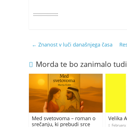
::::::::::::::::::::::
←
Znanost v luči današnjega časa
Res
Morda te bo zanimalo tudi
Med svetovoma – roman o
Velika 
srečanju, ki prebudi srce
February 