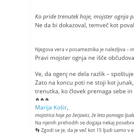
Ko pride trenutek hoje, mojster ognja pr
Ne da bi dokazoval, temveč kot pova
Njegova vera v posameznika je nalezljiva – in 
Pravi mojster ognja ne išče občudovan
Ve, da ogenj ne dela razlik – spošt
Zato na koncu poti ne stoji kot junak
trenutka, ko človek premaga sebe in 
🔥🔥🔥
Marija Košir
,
mojstrica hoje po žerjavici, že leta pomaga lju
Na njenih prehodih se dogaja nekaj posebn
👣 Zgodi se je, da je več kot 15 ljudi samo v e