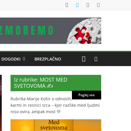
DOGODKI
BREZPLAČNO
Iz rubrike: MOST MED
SVETOVOMA ✍️
Poglej vse
Rubrika Marije Košir o odnosih,
karmi in resnici srca – kjer razlike med ljudmi
niso ovira, ampak most 💛