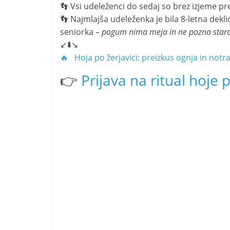
👣 Vsi udeleženci do sedaj so brez izjeme pre
👣 Najmlajša udeleženka je bila 8-letna deklic
seniorka –
pogum nima meja in ne pozna staro
↙️⬇️↘️
🔥 Hoja po žerjavici: preizkus ognja in not
👉
Prijava na ritual hoje 