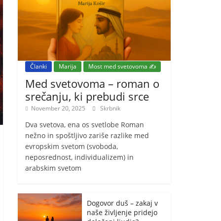
Članki
Marija
Most med svetovoma ✍️
Med svetovoma – roman o
srečanju, ki prebudi srce
November 20, 2025
Skrbnik
Dva svetova, ena os svetlobe Roman
nežno in spoštljivo zariše razlike med
evropskim svetom (svoboda,
neposrednost, individualizem) in
arabskim svetom
Dogovor duš – zakaj v
naše življenje pridejo