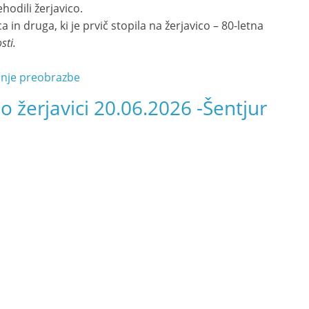
hodili žerjavico.
a in druga, ki je prvič stopila na žerjavico – 80-letna
sti.
ranje preobrazbe
po žerjavici 20.06.2026 -Šentjur