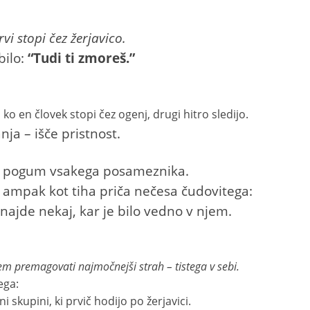
vi stopi čez žerjavico.
bilo:
“Tudi ti zmoreš.”
ko en človek stopi čez ogenj, drugi hitro sledijo.
ja – išče pristnost.
uje pogum vsakega posameznika.
, ampak kot tiha priča nečesa čudovitega:
najde nekaj, kar je bilo vedno v njem.
dem premagovati najmočnejši strah – tistega v sebi.
ega:
ni skupini, ki prvič hodijo po žerjavici.