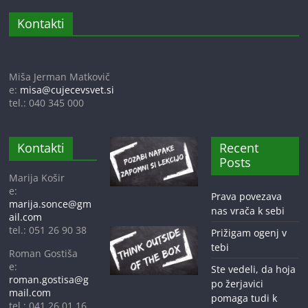
m
Kontakti
o
r
e
Miša Jerman Matkovič
e:
misa@cujecevsvet.si
m
tel.: 040 345 000
o
Kontakti
Recent
Posts
Marija Košir
e:
Prava povezava
marija.sonce@gm
nas vrača k sebi
ail.com
tel.: 051 26 90 38
Prižigam ogenj v
tebi
Roman Gostiša
e:
Ste vedeli, da hoja
roman.gostisa@g
po žerjavici
mail.com
pomaga tudi k
tel.: 041 26 01 16