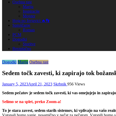
Osebna rast
Marija
Inspiracije
Mojster
Hoja po žerjavici 🔥👣
Sproščanje
Roman
PCM
Dogodki
Storitve
Brezplačno
Dogodki
Marija
Osebna rast
Sedem točk zavesti, ki zapirajo tok božans
January 5, 2023
April 21, 2023
Skrbnik
956 Views
Sedem pečatov je sedem točk zavesti, ki vas omejujejo in zapirajo
Selimo se na splet, preko Zoom-a!
To je stara zavest, sedem starih sistemov, ki vplivajo na vašo realn
Vstopali bomo vanje, posamično v pečat za pečatom. Vstopili bomo sk