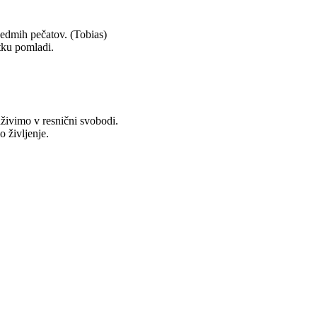
sedmih pečatov. (Tobias)
tku pomladi.
aživimo v resnični svobodi.
o življenje.