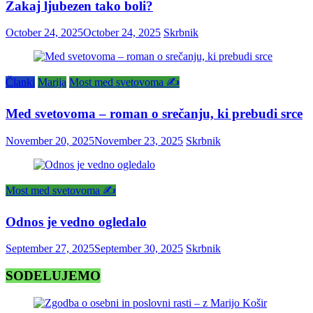
Zakaj ljubezen tako boli?
October 24, 2025
October 24, 2025
Skrbnik
Članki
Marija
Most med svetovoma ✍️
Med svetovoma – roman o srečanju, ki prebudi srce
November 20, 2025
November 23, 2025
Skrbnik
Most med svetovoma ✍️
Odnos je vedno ogledalo
September 27, 2025
September 30, 2025
Skrbnik
SODELUJEMO