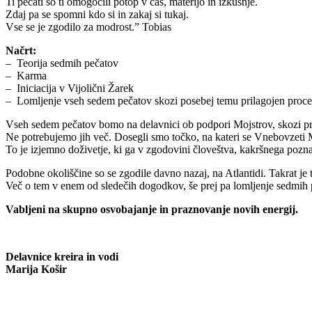
Ti pečati so ti omogočili potop v čas, materijo in izkušnje.
Zdaj pa se spomni kdo si in zakaj si tukaj.
Vse se je zgodilo za modrost.” Tobias
Načrt:
– Teorija sedmih pečatov
– Karma
– Iniciacija v Vijolični Žarek
– Lomljenje vseh sedem pečatov skozi posebej temu prilagojen proce
Vseh sedem pečatov bomo na delavnici ob podpori Mojstrov, skozi pro
Ne potrebujemo jih več. Dosegli smo točko, na kateri se Vnebovzeti 
To je izjemno doživetje, ki ga v zgodovini človeštva, kakršnega pozna
Podobne okoliščine so se zgodile davno nazaj, na Atlantidi. Takrat j
Več o tem v enem od sledečih dogodkov, še prej pa lomljenje sedmih pe
Vabljeni na skupno osvobajanje in praznovanje novih energij.
Delavnice kreira in vodi
Marija Košir