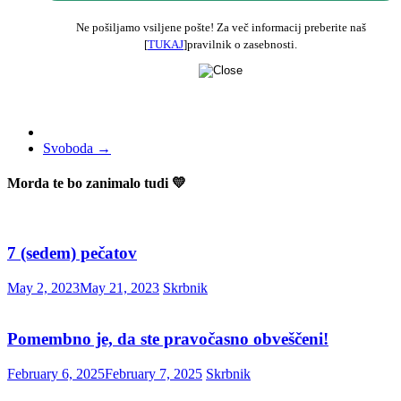
Ne pošiljamo vsiljene pošte! Za več informacij preberite naš
[
TUKAJ
]pravilnik o zasebnosti.
Svoboda
→
Morda te bo zanimalo tudi 💛
7 (sedem) pečatov
May 2, 2023
May 21, 2023
Skrbnik
Pomembno je, da ste pravočasno obveščeni!
February 6, 2025
February 7, 2025
Skrbnik