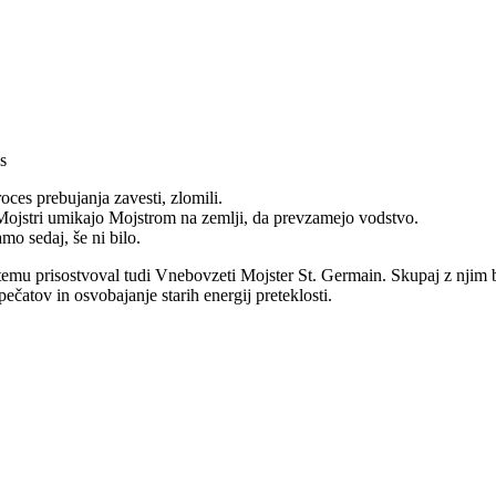
s
ces prebujanja zavesti, zlomili.
Mojstri umikajo Mojstrom na zemlji, da prevzamejo vodstvo.
mo sedaj, še ni bilo.
e temu prisostvoval tudi Vnebovzeti Mojster St. Germain. Skupaj z njim
čatov in osvobajanje starih energij preteklosti.