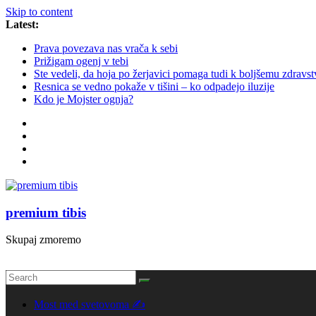
Skip to content
Latest:
Prava povezava nas vrača k sebi
Prižigam ogenj v tebi
Ste vedeli, da hoja po žerjavici pomaga tudi k boljšemu zdravs
Resnica se vedno pokaže v tišini – ko odpadejo iluzije
Kdo je Mojster ognja?
premium tibis
Skupaj zmoremo
Most med svetovoma ✍️