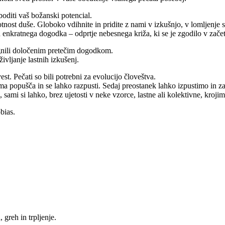
boditi vaš božanski potencial.
otnost duše. Globoko vdihnite in pridite z nami v izkušnjo, v lomljenje 
enkratnega dogodka – odprtje nebesnega križa, ki se je zgodilo v zače
ognili določenim pretečim dogodkom.
življanje lastnih izkušenj.
st. Pečati so bili potrebni za evolucijo človeštva.
ma popušča in se lahko razpusti. Sedaj preostanek lahko izpustimo in z
sami si lahko, brez ujetosti v neke vzorce, lastne ali kolektivne, krojim
bias.
 greh in trpljenje.