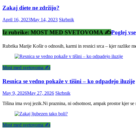
Zakaj diete ne zdržijo?
April 16, 2023
May 14, 2023
Skrbnik
Iz rubrike: MOST MED SVETOVOMA ✍️
Poglej vse
Rubrika Marije Košir o odnosih, karmi in resnici srca – kjer razlike 
Most med svetovoma ✍️
Resnica se vedno pokaže v tišini – ko odpadejo iluzije
May 9, 2026
May 27, 2026
Skrbnik
Tišina ima svoj jezik.Ni praznina, ni odsotnost, ampak prostor kjer se 
Most med svetovoma ✍️