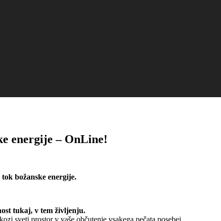
ke energije – OnLine!
 tok božanske energije.
ost tukaj, v tem življenju.
ozi sveti prostor v vaše občutenje vsakega pečata posebej.