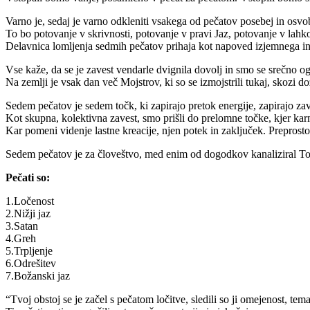
Varno je, sedaj je varno odkleniti vsakega od pečatov posebej in osvo
To bo potovanje v skrivnosti, potovanje v pravi Jaz, potovanje v lahk
Delavnica lomljenja sedmih pečatov prihaja kot napoved izjemnega in 
Vse kaže, da se je zavest vendarle dvignila dovolj in smo se srečno 
Na zemlji je vsak dan več Mojstrov, ki so se izmojstrili tukaj, skozi do
Sedem pečatov je sedem točk, ki zapirajo pretok energije, zapirajo zave
Kot skupna, kolektivna zavest, smo prišli do prelomne točke, kjer kar
Kar pomeni videnje lastne kreacije, njen potek in zaključek. Preprosto, 
Sedem pečatov je za človeštvo, med enim od dogodkov kanaliziral To
Pečati so:
1.Ločenost
2.Nižji jaz
3.Satan
4.Greh
5.Trpljenje
6.Odrešitev
7.Božanski jaz
“Tvoj obstoj se je začel s pečatom ločitve, sledili so ji omejenost, tema,