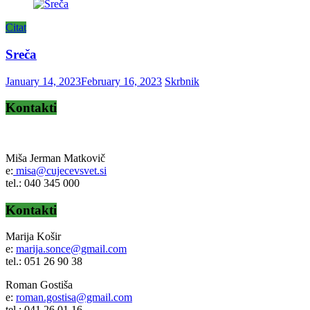
Citat
Sreča
January 14, 2023
February 16, 2023
Skrbnik
Kontakti
Miša Jerman Matkovič
e:
misa@cujecevsvet.si
tel.: 040 345 000
Kontakti
Marija Košir
e:
marija.sonce@gmail.com
tel.: 051 26 90 38
Roman Gostiša
e:
roman.gostisa@gmail.com
tel.: 041 26 01 16