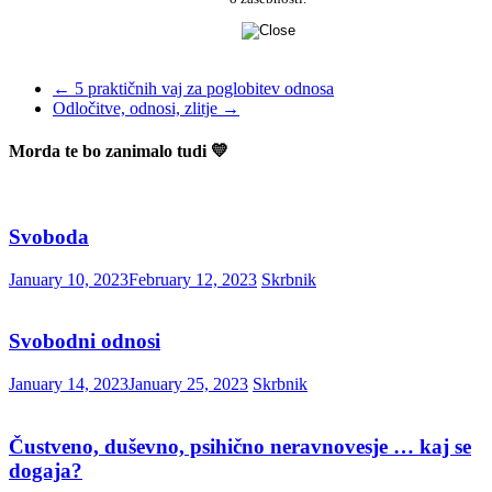
←
5 praktičnih vaj za poglobitev odnosa
Odločitve, odnosi, zlitje
→
Morda te bo zanimalo tudi 💛
Svoboda
January 10, 2023
February 12, 2023
Skrbnik
Svobodni odnosi
January 14, 2023
January 25, 2023
Skrbnik
Čustveno, duševno, psihično neravnovesje … kaj se
dogaja?