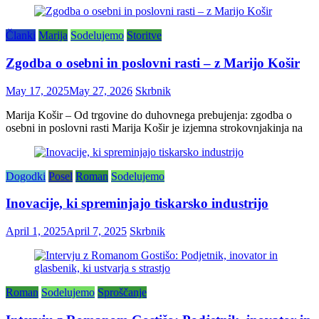
Članki
Marija
Sodelujemo
Storitve
Zgodba o osebni in poslovni rasti – z Marijo Košir
May 17, 2025
May 27, 2026
Skrbnik
Marija Košir – Od trgovine do duhovnega prebujenja: zgodba o
osebni in poslovni rasti Marija Košir je izjemna strokovnjakinja na
Dogodki
Posel
Roman
Sodelujemo
Inovacije, ki spreminjajo tiskarsko industrijo
April 1, 2025
April 7, 2025
Skrbnik
Roman
Sodelujemo
Sproščanje