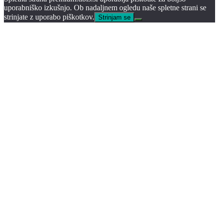
uporabniško izkušnjo. Ob nadaljnem ogledu naše spletne strani se
strinjate z uporabo piškotkov.
Strinjam se