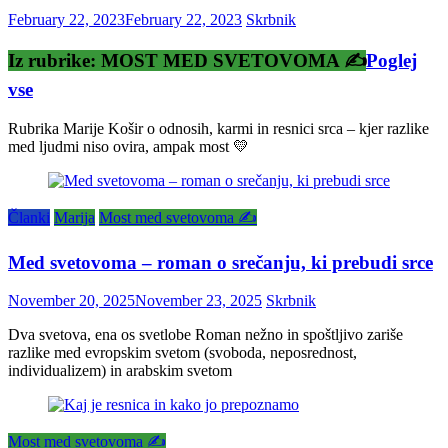
February 22, 2023
February 22, 2023
Skrbnik
Iz rubrike: MOST MED SVETOVOMA ✍️
Poglej
vse
Rubrika Marije Košir o odnosih, karmi in resnici srca – kjer razlike
med ljudmi niso ovira, ampak most 💛
Članki
Marija
Most med svetovoma ✍️
Med svetovoma – roman o srečanju, ki prebudi srce
November 20, 2025
November 23, 2025
Skrbnik
Dva svetova, ena os svetlobe Roman nežno in spoštljivo zariše
razlike med evropskim svetom (svoboda, neposrednost,
individualizem) in arabskim svetom
Most med svetovoma ✍️