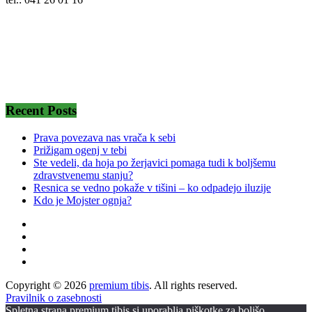
Recent Posts
Prava povezava nas vrača k sebi
Prižigam ogenj v tebi
Ste vedeli, da hoja po žerjavici pomaga tudi k boljšemu
zdravstvenemu stanju?
Resnica se vedno pokaže v tišini – ko odpadejo iluzije
Kdo je Mojster ognja?
Copyright © 2026
premium tibis
. All rights reserved.
Pravilnik o zasebnosti
Spletna strana premium.tibis.si uporablja piškotke za boljšo