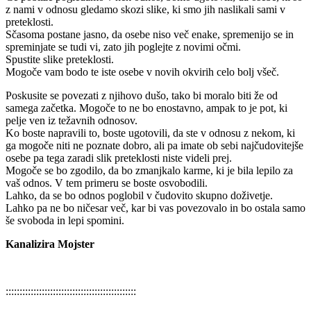
z nami v odnosu gledamo skozi slike, ki smo jih naslikali sami v
preteklosti.
Sčasoma postane jasno, da osebe niso več enake, spremenijo se in
spreminjate se tudi vi, zato jih poglejte z novimi očmi.
Spustite slike preteklosti.
Mogoče vam bodo te iste osebe v novih okvirih celo bolj všeč.
Poskusite se povezati z njihovo dušo, tako bi moralo biti že od
samega začetka. Mogoče to ne bo enostavno, ampak to je pot, ki
pelje ven iz težavnih odnosov.
Ko boste napravili to, boste ugotovili, da ste v odnosu z nekom, ki
ga mogoče niti ne poznate dobro, ali pa imate ob sebi najčudovitejše
osebe pa tega zaradi slik preteklosti niste videli prej.
Mogoče se bo zgodilo, da bo zmanjkalo karme, ki je bila lepilo za
vaš odnos. V tem primeru se boste osvobodili.
Lahko, da se bo odnos poglobil v čudovito skupno doživetje.
Lahko pa ne bo ničesar več, kar bi vas povezovalo in bo ostala samo
še svoboda in lepi spomini.
Kanalizira Mojster
:::::::::::::::::::::::::::::::::::::::::::::::