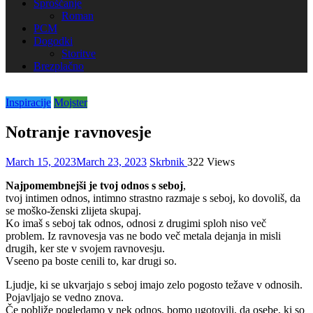
Sproščanje
Roman
PCM
Dogodki
Storitve
Brezplačno
Inspiracije
Mojster
Notranje ravnovesje
March 15, 2023
March 23, 2023
Skrbnik
322 Views
Najpomembnejši je tvoj odnos s seboj
,
tvoj intimen odnos, intimno strastno razmaje s seboj, ko dovoliš, da
se moško-ženski zlijeta skupaj.
Ko imaš s seboj tak odnos, odnosi z drugimi sploh niso več
problem. Iz ravnovesja vas ne bodo več metala dejanja in misli
drugih, ker ste v svojem ravnovesju.
Vseeno pa boste cenili to, kar drugi so.
Ljudje, ki se ukvarjajo s seboj imajo zelo pogosto težave v odnosih.
Pojavljajo se vedno znova.
Če pobliže pogledamo v nek odnos, bomo ugotovili, da osebe, ki so