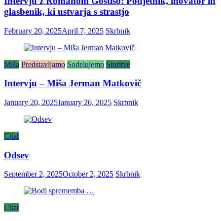
Intervju z Romanom Gostišo: Podjetnik, inovator in
glasbenik, ki ustvarja s strastjo
February 20, 2025
April 7, 2025
Skrbnik
Miša
Predstavljamo
Sodelujemo
Storitve
Intervju – Miša Jerman Matkovič
January 20, 2025
January 26, 2025
Skrbnik
Citat
Odsev
September 2, 2025
October 2, 2025
Skrbnik
Citat