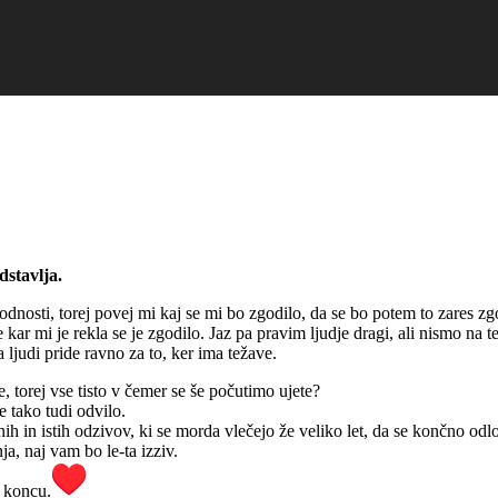
dstavlja.
dnosti, torej povej mi kaj se mi bo zgodilo, da se bo potem to zares zg
e kar mi je rekla se je zgodilo. Jaz pa pravim ljudje dragi, ali nismo na 
 ljudi pride ravno za to, ker ima težave.
 torej vse tisto v čemer se še počutimo ujete?
je tako tudi odvilo.
enih in istih odzivov, ki se morda vlečejo že veliko let, da se končno o
nja, naj vam bo le-ta izziv.
a koncu.