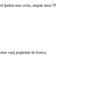
med ljudmi niso ovira, ampak most 💛
i upamo vanj pogledati do konca.