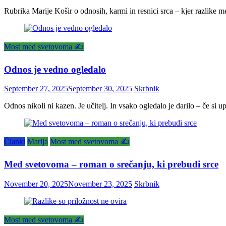
Rubrika Marije Košir o odnosih, karmi in resnici srca – kjer razlike 
Most med svetovoma ✍️
Odnos je vedno ogledalo
September 27, 2025
September 30, 2025
Skrbnik
Odnos nikoli ni kazen. Je učitelj. In vsako ogledalo je darilo – če s
Članki
Marija
Most med svetovoma ✍️
Med svetovoma – roman o srečanju, ki prebudi srce
November 20, 2025
November 23, 2025
Skrbnik
Most med svetovoma ✍️