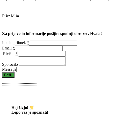
Piše: Miša
Za prijave in informacije pošljite spodnji obrazec. Hvala!
Ime in priimek
*
Email
*
Telefon
*
Sporočilo
Message
Pošlji
::::::::::::::::::::::::::::::::::
Hej živjo!
Lepo vas je spoznati
!