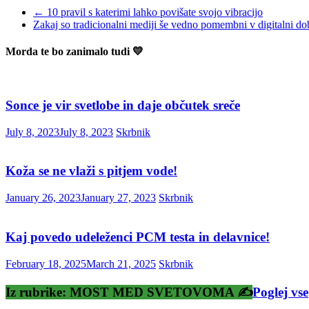
←
10 pravil s katerimi lahko povišate svojo vibracijo
Zakaj so tradicionalni mediji še vedno pomembni v digitalni d
Morda te bo zanimalo tudi 💛
Sonce je vir svetlobe in daje občutek sreče
July 8, 2023
July 8, 2023
Skrbnik
Koža se ne vlaži s pitjem vode!
January 26, 2023
January 27, 2023
Skrbnik
Kaj povedo udeleženci PCM testa in delavnice!
February 18, 2025
March 21, 2025
Skrbnik
Iz rubrike: MOST MED SVETOVOMA ✍️
Poglej vse