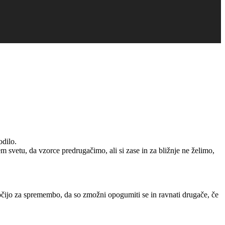
odilo.
tem svetu, da vzorce predrugačimo, ali si zase in za bližnje ne želimo,
dločijo za spremembo, da so zmožni opogumiti se in ravnati drugače, če