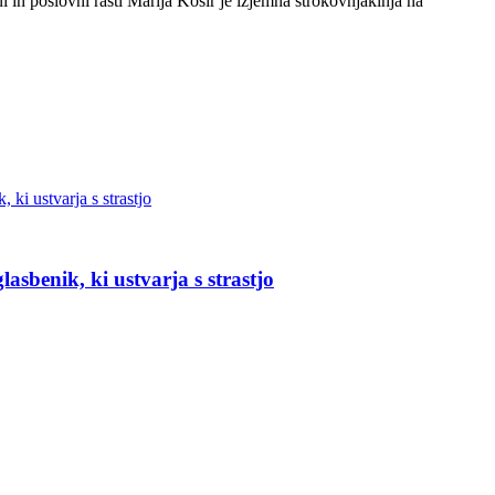
in poslovni rasti Marija Košir je izjemna strokovnjakinja na
asbenik, ki ustvarja s strastjo