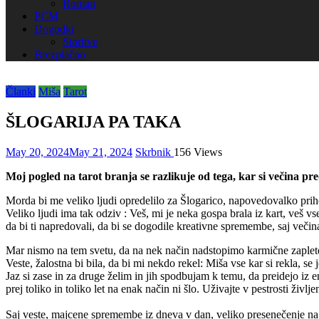
Roman
PCM
Dogodki
Storitve
Brezplačno
Članki
Miša
Tarot
ŠLOGARIJA PA TAKA
May 20, 2024
May 21, 2024
Skrbnik
156 Views
Moj pogled na tarot branja se razlikuje od tega, kar si večina pre
Morda bi me veliko ljudi opredelilo za Šlogarico, napovedovalko priho
Veliko ljudi ima tak odziv : Veš, mi je neka gospa brala iz kart, veš vs
da bi ti napredovali, da bi se dogodile kreativne spremembe, saj večina
Mar nismo na tem svetu, da na nek način nadstopimo karmične zaplete,
Veste, žalostna bi bila, da bi mi nekdo rekel: Miša vse kar si rekla, se 
Jaz si zase in za druge želim in jih spodbujam k temu, da preidejo iz 
prej toliko in toliko let na enak način ni šlo. Uživajte v pestrosti življe
Saj veste, majcene spremembe iz dneva v dan, veliko presenečenje n