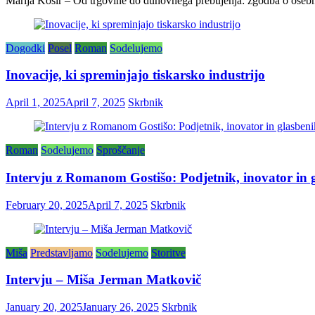
Marija Košir – Od trgovine do duhovnega prebujenja: zgodba o osebni 
Dogodki
Posel
Roman
Sodelujemo
Inovacije, ki spreminjajo tiskarsko industrijo
April 1, 2025
April 7, 2025
Skrbnik
Roman
Sodelujemo
Sproščanje
Intervju z Romanom Gostišo: Podjetnik, inovator in gl
February 20, 2025
April 7, 2025
Skrbnik
Miša
Predstavljamo
Sodelujemo
Storitve
Intervju – Miša Jerman Matkovič
January 20, 2025
January 26, 2025
Skrbnik