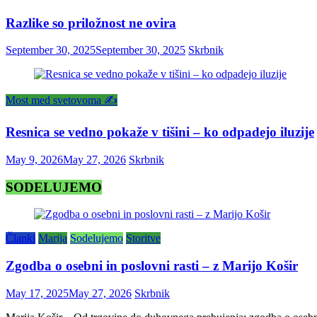
Razlike so priložnost ne ovira
September 30, 2025
September 30, 2025
Skrbnik
Most med svetovoma ✍️
Resnica se vedno pokaže v tišini – ko odpadejo iluzije
May 9, 2026
May 27, 2026
Skrbnik
SODELUJEMO
Članki
Marija
Sodelujemo
Storitve
Zgodba o osebni in poslovni rasti – z Marijo Košir
May 17, 2025
May 27, 2026
Skrbnik