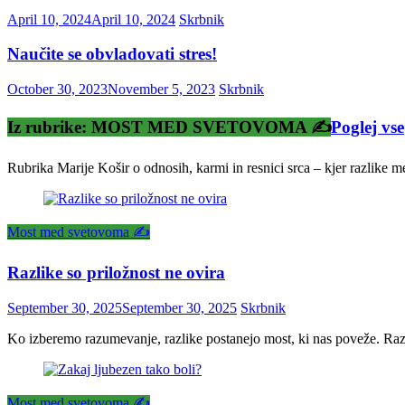
April 10, 2024
April 10, 2024
Skrbnik
Naučite se obvladovati stres!
October 30, 2023
November 5, 2023
Skrbnik
Iz rubrike: MOST MED SVETOVOMA ✍️
Poglej vse
Rubrika Marije Košir o odnosih, karmi in resnici srca – kjer razlike 
Most med svetovoma ✍️
Razlike so priložnost ne ovira
September 30, 2025
September 30, 2025
Skrbnik
Ko izberemo razumevanje, razlike postanejo most, ki nas poveže. Razl
Most med svetovoma ✍️