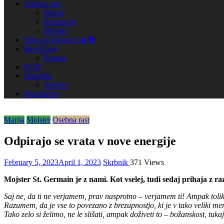
Osebna rast
Marija
Inspiracije
Mojster
Hoja po žerjavici 🔥👣
Sproščanje
Roman
PCM
Dogodki
Storitve
Brezplačno
Marija
Mojster
Osebna rast
Odpirajo se vrata v nove energije
February 5, 2023
April 1, 2023
Skrbnik
371 Views
Mojster St. Germain je z nami. Kot vselej, tudi sedaj prihaja z ra
Saj ne, da ti ne verjamem, prav nasprotno – verjamem ti! Ampak toliko
Razumem, da je vse to povezano z brezupnostjo, ki je v tako veliki me
Tako zelo si želimo, ne le slišati, ampak doživeti to – božanskost, tuk