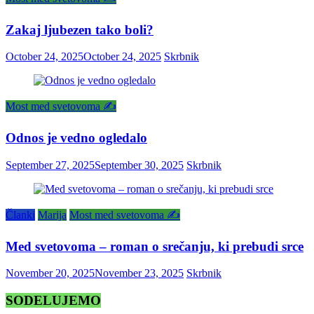
Zakaj ljubezen tako boli?
October 24, 2025
October 24, 2025
Skrbnik
Most med svetovoma ✍️
Odnos je vedno ogledalo
September 27, 2025
September 30, 2025
Skrbnik
Članki
Marija
Most med svetovoma ✍️
Med svetovoma – roman o srečanju, ki prebudi srce
November 20, 2025
November 23, 2025
Skrbnik
SODELUJEMO