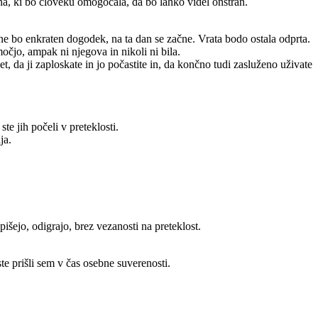
tina, ki bo človeku omogočala, da bo lahko videl onstran.
ne bo enkraten dogodek, na ta dan se začne. Vrata bodo ostala odprta.
močjo, ampak ni njegova in nikoli ni bila.
svet, da ji zaploskate in jo počastite in, da končno tudi zasluženo uživate
te jih počeli v preteklosti.
ja.
apišejo, odigrajo, brez vezanosti na preteklost.
ste prišli sem v čas osebne suverenosti.