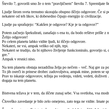
Število 7, govorili smo že o tem “pravljičnem” številu 7. Spremljate št
Ljudje širom sveta trenutno skorajda obupno iščejo odgovore. Če si po
nekatere od teh likov, ki dobesedno črpajo energijo iz civilizacije.
Ljudje pa sprašujejo: “Kakšen je odgovor? Kje je ta odgovor?”
Potem začnejo špekulirati, zanašajo s ena to, da bodo rešitve prišle z 
Želijo odgovore!
Po celem planetu lahko vidite ljudi, ki iščejo odgovore.
Nekateri, ne vsi, ampak veliko od njih, trpi.
Nekateri se trudijo, da bi njihovo življenje funkcioniralo, govorijo s
gre.”
Ampak v resnici niso.
Na tem planetu obstaja nezadržna želja po nečem – več. Naj gre za posa
To jih osreči in prinese drobec zadovoljstva, ampak mine, potem se spet
Prav to iskanje odgovorov, težnja po vedenju, videti, vedeti, doživeti …
dogaja na tem planetu.
Bistvena težava je v tem, da iščete zunaj sebe. Vsa svetloba, vsa modr
Človeško zavedanje je bilo zelo omejeno, zato tega ne vidite. Imate 