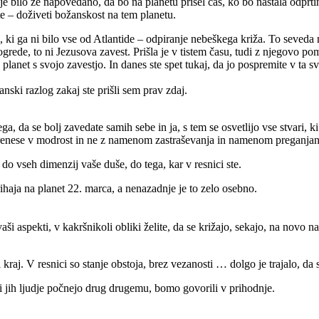
e je bilo že napovedano, da bo na planetu prišel čas, ko bo nastala odpr
te – doživeti božanskost na tem planetu.
ki ga ni bilo vse od Atlantide – odpiranje nebeškega križa. To seveda 
ogrede, to ni Jezusova zavest. Prišla je v tistem času, tudi z njegovo po
na planet s svojo zavestjo. In danes ste spet tukaj, da jo pospremite v ta 
janski razlog zakaj ste prišli sem prav zdaj.
, da se bolj zavedate samih sebe in ja, s tem se osvetlijo vse stvari, ki s
prenese v modrost in ne z namenom zastraševanja in namenom preganjan
do vseh dimenzij vaše duše, do tega, kar v resnici ste.
aja na planet 22. marca, a nenazadnje je to zelo osebno.
vaši aspekti, v kakršnikoli obliki želite, da se križajo, sekajo, na novo n
kraj. V resnici so stanje obstoja, brez vezanosti … dolgo je trajalo, da 
i jih ljudje počnejo drug drugemu, bomo govorili v prihodnje.