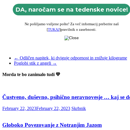
Ne pošiljamo vsiljene pošte! Za več informacij preberite naš
[
TUKAJ
]pravilnik o zasebnosti.
←
Odličen napitek, ki dviguje odpornost in znižuje kilograme
Poglobi stik z angeli
→
Morda te bo zanimalo tudi 💛
Čustveno, duševno, psihično neravnovesje … kaj se 
February 22, 2023
February 22, 2023
Skrbnik
Globoko Povezovanje z Notranjim Jazom