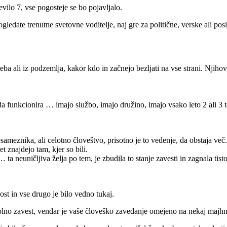
evilo 7, vse pogosteje se bo pojavljalo.
gledate trenutne svetovne voditelje, naj gre za politične, verske ali po
neba ali iz podzemlja, kakor kdo in začnejo bezljati na vse strani. Njihov
i, da funkcionira … imajo službo, imajo družino, imajo vsako leto 2 ali 
meznika, ali celotno človeštvo, prisotno je to vedenje, da obstaja več.
 znajdejo tam, kjer so bili.
 ta neuničljiva želja po tem, je zbudila to stanje zavesti in zagnala tis
ost in vse drugo je bilo vedno tukaj.
polno zavest, vendar je vaše človeško zavedanje omejeno na nekaj majh