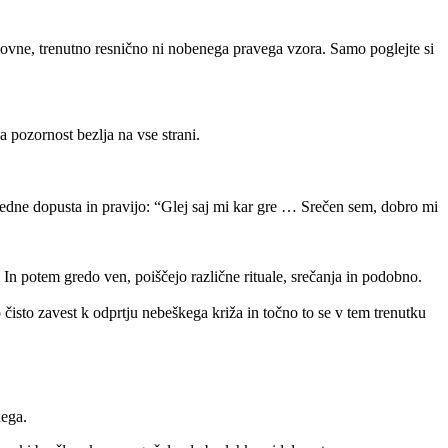
slovne, trenutno resnično ni nobenega pravega vzora. Samo poglejte si
a pozornost bezlja na vse strani.
3 tedne dopusta in pravijo: “Glej saj mi kar gre … Srečen sem, dobro mi
 In potem gredo ven, poiščejo različne rituale, srečanja in podobno.
to čisto zavest k odprtju nebeškega križa in točno to se v tem trenutku
nega.