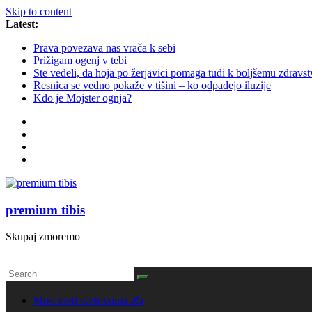
Skip to content
Latest:
Prava povezava nas vrača k sebi
Prižigam ogenj v tebi
Ste vedeli, da hoja po žerjavici pomaga tudi k boljšemu zdravs
Resnica se vedno pokaže v tišini – ko odpadejo iluzije
Kdo je Mojster ognja?
premium tibis
Skupaj zmoremo
Most med svetovoma ✍️