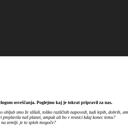
zlogom osveščanja. Poglejmo kaj je tokrat pripravil za nas.
 obljub smo že slišali, toliko različnih napovedi, tudi lepih, dobrih, 
ri preplavila naš planet, ampak ali bo v resnici kdaj konec temu?
aj na zemlji. je to sploh mogoče?