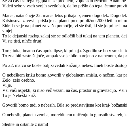
Še za časa starega Egipta in še pred tem, v ljudskih izročilih Atlantid
Videti sebe v vseh svojih svetlobah, da bo prišlo do tega, čemur pravi
Marca, natančneje 22. marca letos prihaja izjemen dogodek. Dogodek, 
Kristusova zavest – prišla je na planet pred približno 2000 leti in mim
Sidrala se je na planet za vašo pomočjo, vi ste tisti, ki ste jo prinesli 
v njej.
To je dejanski razlog zakaj ste se odločili biti tukaj na tem planetu, de
Vi ste tisti, nihče drug!
Torej tukaj imamo čas apokalipse, ki prihaja. Zgodilo se bo v smislu tega
To zna biti zastrašujoče, ampak vse je bilo narejeno z namenom, da 
Po 22. marcu se boste bolj zavedali križanja nebes. Imeli boste dostop 
O nebeškem križu bomo govorili v globalnem smislu, o nečem, kar prih
Zelo, zelo osebno.
Vi je.
Vsi vaši aspekti, ki niso več vezani na čas, prostor in gravitacijo. Vsi 
To je Nebeški križ.
Govorili bomo tudi o nebesih. Bila so predstavljena kot kraj- božanski 
O nebesih, planetu zemlja, morebitnem uničenju in gnusnih stvareh, k
Sledite in ostanite z nami!