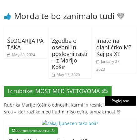
Morda te bo zanimalo tudi 💛
ŠLOGARIJA PA
Zgodba o
Imate na
TAKA
osebni in
dlani črko M?
poslovni rasti
Kaj pa X?
May 20, 2024
– z Marijo
January 27,
Košir
2023
May 17, 2025
Iz rubrike: MOST MED SVETOVOMA ✍️
Poglej vse
Rubrika Marije Košir o odnosih, karmi in resnici
srca – kjer razlike med ljudmi niso ovira, ampak most 💛
Most med svetovoma ✍️