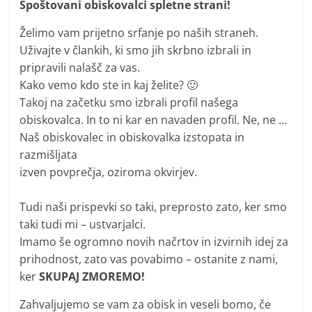
Spoštovani obiskovalci spletne strani!
m
Želimo vam prijetno srfanje po naših straneh.
o
Uživajte v člankih, ki smo jih skrbno izbrali in
r
pripravili nalašč za vas.
e
Kako vemo kdo ste in kaj želite? 🙂
m
Takoj na začetku smo izbrali profil našega
o
obiskovalca. In to ni kar en navaden profil. Ne, ne …
Naš obiskovalec in obiskovalka izstopata in
razmišljata
izven povprečja, oziroma okvirjev.
Tudi naši prispevki so taki, preprosto zato, ker smo
taki tudi mi – ustvarjalci.
Imamo še ogromno novih načrtov in izvirnih idej za
prihodnost, zato vas povabimo – ostanite z nami,
ker
SKUPAJ ZMOREMO!
Zahvaljujemo se vam za obisk in veseli bomo, če