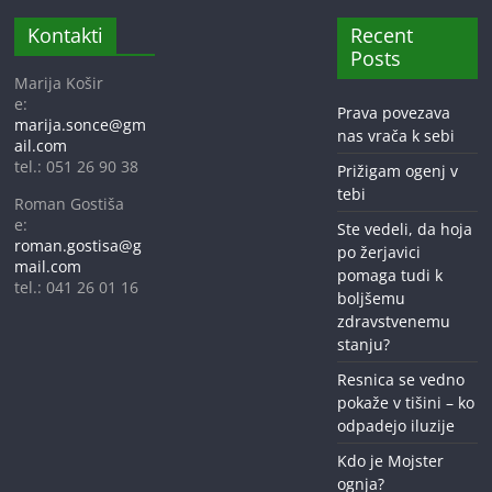
Kontakti
Recent
Posts
Marija Košir
e:
Prava povezava
marija.sonce@gm
nas vrača k sebi
ail.com
tel.: 051 26 90 38
Prižigam ogenj v
tebi
Roman Gostiša
e:
Ste vedeli, da hoja
roman.gostisa@g
po žerjavici
mail.com
pomaga tudi k
tel.: 041 26 01 16
boljšemu
zdravstvenemu
stanju?
Resnica se vedno
pokaže v tišini – ko
odpadejo iluzije
Kdo je Mojster
ognja?