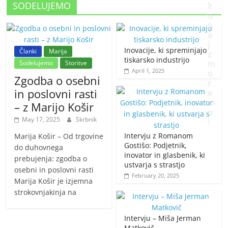
SODELUJEMO
k
u
p
a
j
Inovacije, ki spreminjajo
Članki
Marija
z
tiskarsko industrijo
m
Sodelujemo
Storitve
April 1, 2025
o
Zgodba o osebni
r
in poslovni rasti
e
m
– z Marijo Košir
o
May 17, 2025
Skrbnik
!
Intervju z Romanom
Marija Košir – Od trgovine
J
Gostišo: Podjetnik,
do duhovnega
inovator in glasbenik, ki
a
prebujenja: zgodba o
ustvarja s strastjo
n
osebni in poslovni rasti
February 20, 2025
u
Marija Košir je izjemna
a
strokovnjakinja na
r
y
Intervju – Miša Jerman
2
Matkovič