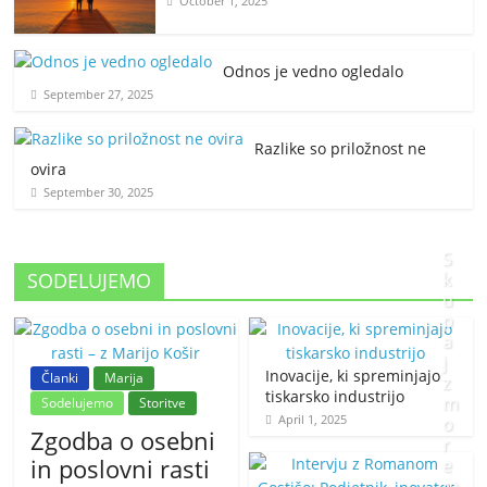
October 1, 2025
Odnos je vedno ogledalo
September 27, 2025
Razlike so priložnost ne
ovira
September 30, 2025
S
SODELUJEMO
k
u
p
a
j
Inovacije, ki spreminjajo
Članki
Marija
z
tiskarsko industrijo
m
Sodelujemo
Storitve
April 1, 2025
o
Zgodba o osebni
r
in poslovni rasti
e
m