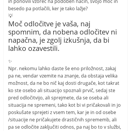
in ponovili vzorec na podoben način, svojo moč in
besedo pa potlačili, ker je tako lažje?
💡
Moč odločitve je vaša, naj
spomnim, da nobena odločitev ni
napačna, je zgolj izkušnja, da bi
lahko ozavestili.
✨
Npr. nekomu lahko daste še eno priložnost, zakaj
pa ne, vendar vzemite na znanje, da obstaja velika
možnost, da ne bo nič kaj dosti drugače, kot takrat
ko ste osebo ali situacijo spoznali prvič, sedaj ste
pred odločitvijo, ali sprejmete, da se oseba ali
situacija ne spremeni, tako kot bi vi pričakovali in jo
poskušate sprejeti z vsem tem, kar je in od osebe
/situacije ne pričakujete drastičnih sprememb, ali
pa se odločite zaključiti odnos, pa naj bo to v službi,