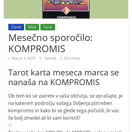
o
r
e
Članki
Miša
Tarot
m
Mesečno sporočilo:
o
KOMPROMIS
March 3, 2025
Skrbnik
302 Views
Tarot karta meseca marca se
nanaša na KOMPROMIS
Ob tem ko se zazrete v vaša občutja, se vprašajte, je
na katerem področju vašega življenja potreben
kompromis in kako bi se glede tega počutili, bi vas
še bolj zmedel ali bi vam koristil?
✨