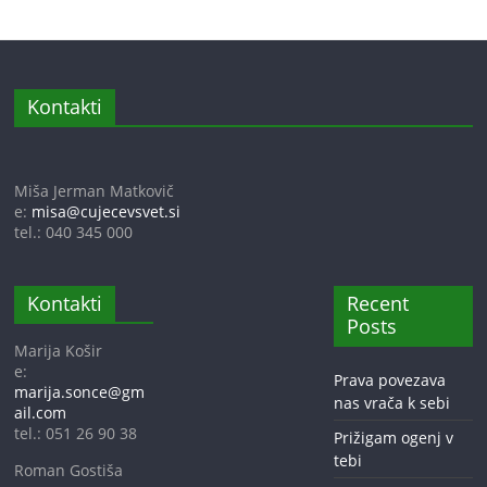
Kontakti
Miša Jerman Matkovič
e:
misa@cujecevsvet.si
tel.: 040 345 000
Kontakti
Recent
Posts
Marija Košir
e:
Prava povezava
marija.sonce@gm
nas vrača k sebi
ail.com
tel.: 051 26 90 38
Prižigam ogenj v
tebi
Roman Gostiša