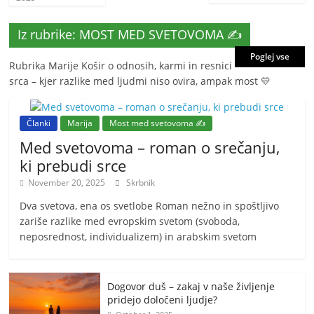
Iz rubrike: MOST MED SVETOVOMA ✍️
Poglej vse
Rubrika Marije Košir o odnosih, karmi in resnici
srca – kjer razlike med ljudmi niso ovira, ampak most 💛
Članki
Marija
Most med svetovoma ✍️
Med svetovoma – roman o srečanju,
ki prebudi srce
November 20, 2025
Skrbnik
Dva svetova, ena os svetlobe Roman nežno in spoštljivo
zariše razlike med evropskim svetom (svoboda,
neposrednost, individualizem) in arabskim svetom
Dogovor duš – zakaj v naše življenje
pridejo določeni ljudje?