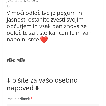
jeza, strah, žalost.
✨
V moči odločitve je pogum in
jasnost, ostanite zvesti svojim
občutjem in vsak dan znova se
odločite za tisto kar cenite in vam
napolni srce.
Piše: Miša
⬇️ pišite za vašo osebno
napoved ⬇️
Ime in priimek
*