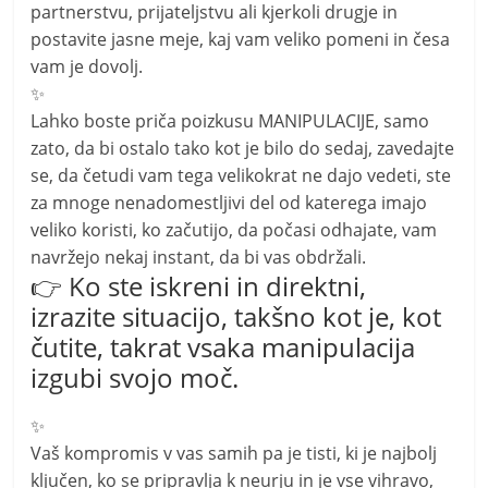
partnerstvu, prijateljstvu ali kjerkoli drugje in
postavite jasne meje, kaj vam veliko pomeni in česa
vam je dovolj.
✨
Lahko boste priča poizkusu MANIPULACIJE, samo
zato, da bi ostalo tako kot je bilo do sedaj, zavedajte
se, da četudi vam tega velikokrat ne dajo vedeti, ste
za mnoge nenadomestljivi del od katerega imajo
veliko koristi, ko začutijo, da počasi odhajate, vam
navržejo nekaj instant, da bi vas obdržali.
👉 Ko ste iskreni in direktni,
izrazite situacijo, takšno kot je, kot
čutite, takrat vsaka manipulacija
izgubi svojo moč.
✨
Vaš kompromis v vas samih pa je tisti, ki je najbolj
ključen, ko se pripravlja k neurju in je vse vihravo,