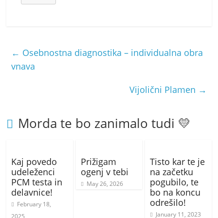
←
Osebnostna diagnostika – individualna obra
vnava
Vijolični Plamen
→
Morda te bo zanimalo tudi 💛
Kaj povedo
Prižigam
Tisto kar te je
udeleženci
ogenj v tebi
na začetku
PCM testa in
pogubilo, te
May 26, 2026
delavnice!
bo na koncu
odrešilo!
February 18,
January 11, 2023
2025