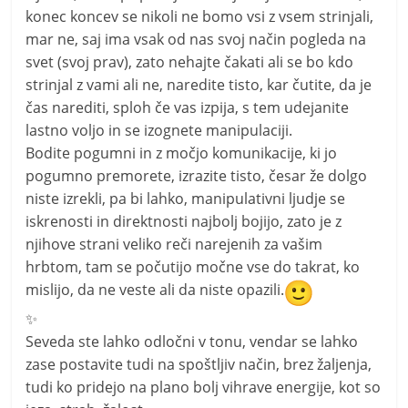
konec koncev se nikoli ne bomo vsi z vsem strinjali,
mar ne, saj ima vsak od nas svoj način pogleda na
svet (svoj prav), zato nehajte čakati ali se bo kdo
strinjal z vami ali ne, naredite tisto, kar čutite, da je
čas narediti, sploh če vas izpija, s tem udejanite
lastno voljo in se izognete manipulaciji.
Bodite pogumni in z močjo komunikacije, ki jo
pogumno premorete, izrazite tisto, česar že dolgo
niste izrekli, pa bi lahko, manipulativni ljudje se
iskrenosti in direktnosti najbolj bojijo, zato je z
njihove strani veliko reči narejenih za vašim
hrbtom, tam se počutijo močne vse do takrat, ko
mislijo, da ne veste ali da niste opazili.
✨
Seveda ste lahko odločni v tonu, vendar se lahko
zase postavite tudi na spoštljiv način, brez žaljenja,
tudi ko pridejo na plano bolj vihrave energije, kot so