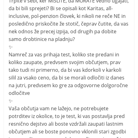
Trpite v sebi, ker MISLITE, da MORATE vedno ugajati,
da bi bili sprejeti? Bi se opisali kot Karitas, all-
inclusive, pol-penzion človek, ki nikoli ne reče NE in
posledično priskočite že stotič, čeprav čutite, da vas
nek odnos že precej izpija, od drugih pa dobite
samo drobtinice na pladnju?
✨
Namreč za vas prihaja test, koliko ste predani in
koliko zaupate, predvsem svojim občutjem, prav
tako tudi ni primerno, da bi vas kdorkoli v karkoli
silil za vsako ceno, da bi se morali odločiti iz danes
na jutri, predvsem ko gre za odgovorne dolgoročne
odločitve
✨
Vaša občutja vam ne lažejo, ne potrebujete
potrditev iz okolice, to je test, ki vas postavlja pred
resnično dejstvo ali boste vzdržali zaupati lastnim
občutjem ali se boste ponovno vklonili stari zgodbi