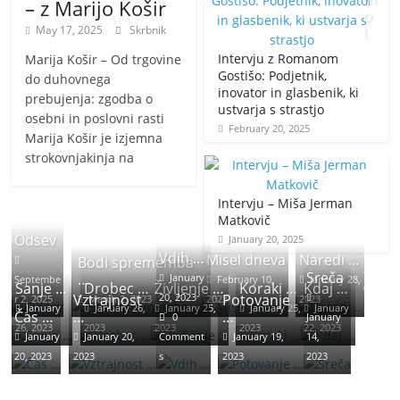
– z Marijo Košir
o
May 17, 2025
Skrbnik
!
Intervju z Romanom
Marija Košir – Od trgovine
J
Gostišo: Podjetnik,
do duhovnega
inovator in glasbenik, ki
a
prebujenja: zgodba o
ustvarja s strastjo
n
osebni in poslovni rasti
February 20, 2025
u
Marija Košir je izjemna
a
strokovnjakinja na
r
y
Intervju – Miša Jerman
2
Matkovič
0
Odsev
January 20, 2025
,
Vdih …
Misel dneva
Naredi …
Bodi sprememba
2
Sreča
…
January
Septembe
February 10,
January 28,
Sanje …
Drobec …
Življenje …
Koraki …
Kdaj …
0
Vztrajnost
20, 2023
Potovanje
r 2, 2025
March 2, 2023
2023
2023
January
January 26,
January 25,
January 25,
January
2
Čas …
…
…
0
January
26, 2023
2023
2023
2023
22, 2023
3
January
January 20,
Comment
January 19,
14,
20, 2023
2023
s
2023
2023