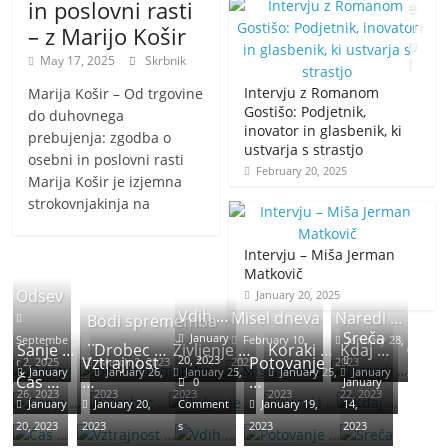
in poslovni rasti
e
m
– z Marijo Košir
o
May 17, 2025
Skrbnik
!
Intervju z Romanom
Marija Košir – Od trgovine
J
Gostišo: Podjetnik,
do duhovnega
inovator in glasbenik, ki
a
prebujenja: zgodba o
ustvarja s strastjo
n
osebni in poslovni rasti
February 20, 2025
u
Marija Košir je izjemna
a
strokovnjakinja na
r
y
Intervju – Miša Jerman
2
Matkovič
0
Odsev
January 20, 2025
,
Vdih …
Misel dneva
Naredi …
Bodi sprememba
2
Sreča
…
January
Septembe
February 10,
January 28,
Sanje …
Drobec …
Življenje …
Koraki …
Kdaj …
0
Vztrajnost
20, 2023
Potovanje
r 2, 2025
March 2, 2023
2023
2023
January
January 26,
January 25,
January 25,
January
2
Čas …
…
…
0
January
26, 2023
2023
2023
2023
22, 2023
3
January
January 20,
Comment
January 19,
14,
20, 2023
2023
s
2023
2023