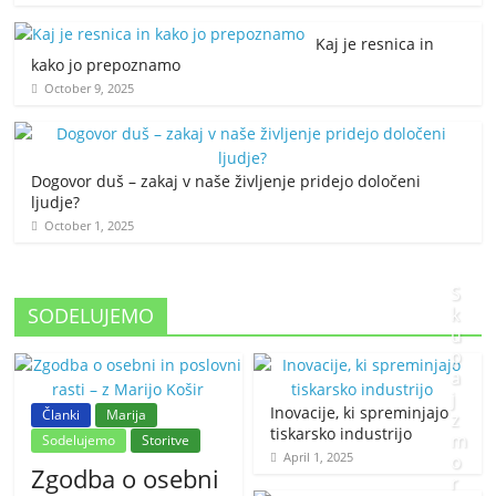
Kaj je resnica in
kako jo prepoznamo
October 9, 2025
Dogovor duš – zakaj v naše življenje pridejo določeni
ljudje?
October 1, 2025
S
SODELUJEMO
k
u
p
a
j
Inovacije, ki spreminjajo
Članki
Marija
z
tiskarsko industrijo
m
Sodelujemo
Storitve
April 1, 2025
o
Zgodba o osebni
r