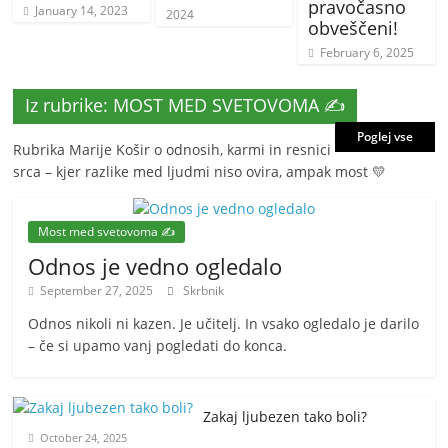
pravočasno
January 14, 2023
2024
obveščeni!
February 6, 2025
Iz rubrike: MOST MED SVETOVOMA ✍️
Poglej vse
Rubrika Marije Košir o odnosih, karmi in resnici
srca – kjer razlike med ljudmi niso ovira, ampak most 💛
Most med svetovoma ✍️
Odnos je vedno ogledalo
September 27, 2025
Skrbnik
Odnos nikoli ni kazen. Je učitelj. In vsako ogledalo je darilo
– če si upamo vanj pogledati do konca.
Zakaj ljubezen tako boli?
October 24, 2025