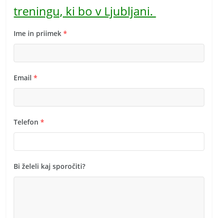
treningu, ki bo v Ljubljani.
Ime in priimek
*
Email
*
Telefon
*
Bi želeli kaj sporočiti?