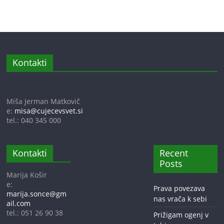
Kontakti
Miša Jerman Matkovič
e:
misa@cujecevsvet.si
tel.: 040 345 000
Kontakti
Recent
Posts
Marija Košir
e:
Prava povezava
marija.sonce@gm
nas vrača k sebi
ail.com
tel.: 051 26 90 38
Prižigam ogenj v