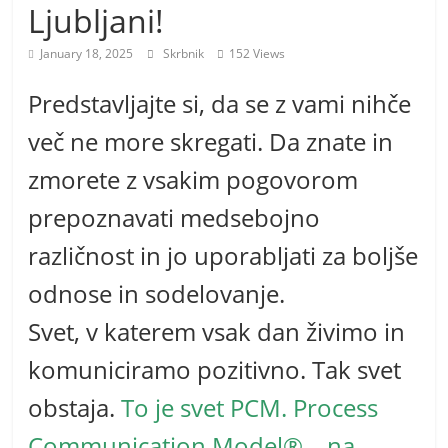
Ljubljani!
m
o
January 18, 2025
Skrbnik
152 Views
r
Predstavljajte si, da se z vami nihče
e
m
več ne more skregati. Da znate in
o
zmorete z vsakim pogovorom
prepoznavati medsebojno
različnost in jo uporabljati za boljše
odnose in sodelovanje.
Svet, v katerem vsak dan živimo in
komuniciramo pozitivno. Tak svet
obstaja.
To je svet PCM. Process
Communication Model® – na