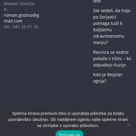
tebi
Roman Gostiša
e:
Ste vedeli, da hoja
roman.gostisa@g
po žerjavici
mail.com
pomaga tudi k
tel.: 041 26 01 16
boljšemu
zdravstvenemu
stanju?
Resnica se vedno
pokaže v tišini – ko
odpadejo iluzije
Kdo je Mojster
ognja?
Spletna strana premium.tibis.si uporablja piškotke za boljšo
Copyright © 2026
premium tibis
. All rights reserved.
uporabniško izkušnjo. Ob nadaljnem ogledu naše spletne strani
Pravilnik o zasebnosti
se strinjate z uporabo piškotkov.
Strinjam se