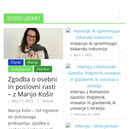
S
SODELUJEMO
k
u
p
a
j
Inovacije, ki spreminjajo
z
tiskarsko industrijo
m
April 1, 2025
o
r
Članki
Marija
e
Sodelujemo
Storitve
m
Zgodba o osebni
o
!
in poslovni rasti
Intervju z Romanom
– z Marijo Košir
J
Gostišo: Podjetnik,
May 17, 2025
Skrbnik
inovator in glasbenik, ki
a
ustvarja s strastjo
n
Marija Košir – Od trgovine
February 20, 2025
u
do duhovnega
a
prebujenja: zgodba o
r