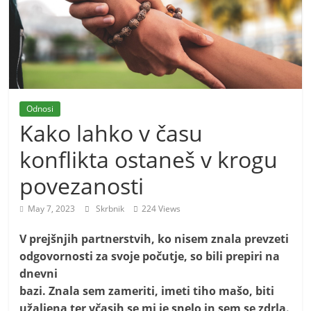
m
o
r
e
m
Odnosi
o
Kako lahko v času
konflikta ostaneš v krogu
povezanosti
May 7, 2023
Skrbnik
224 Views
V prejšnjih partnerstvih, ko nisem znala prevzeti
odgovornosti za svoje počutje, so bili prepiri na
dnevni
bazi. Znala sem zameriti, imeti tiho mašo, biti
užaljena ter včasih se mi je snelo in sem se zdrla.