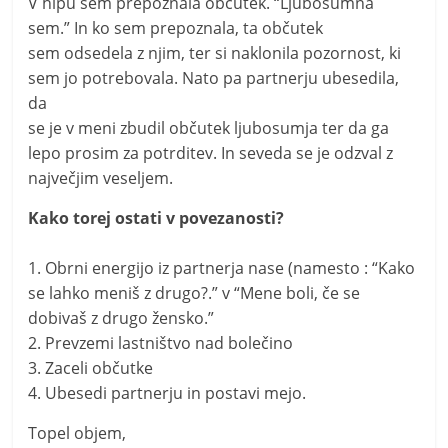
V hipu sem prepoznala občutek. “Ljubosumna
sem.” In ko sem prepoznala, ta občutek
sem odsedela z njim, ter si naklonila pozornost, ki
sem jo potrebovala. Nato pa partnerju ubesedila,
da
se je v meni zbudil občutek ljubosumja ter da ga
lepo prosim za potrditev. In seveda se je odzval z
največjim veseljem.
Kako torej ostati v povezanosti?
1. Obrni energijo iz partnerja nase (namesto : “Kako
se lahko meniš z drugo?.” v “Mene boli, če se
dobivaš z drugo žensko.”
2. Prevzemi lastništvo nad bolečino
3. Zaceli občutke
4. Ubesedi partnerju in postavi mejo.
Topel objem,