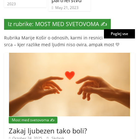
2023
May 21, 2023
Iz rubrike: MOST MED SVETOVOMA ✍️
Poglej vse
Rubrika Marije Košir o odnosih, karmi in resnici
srca – kjer razlike med ljudmi niso ovira, ampak most 💛
Most med svetovoma ✍️
Zakaj ljubezen tako boli?
October 24, 2025
Skrbnik