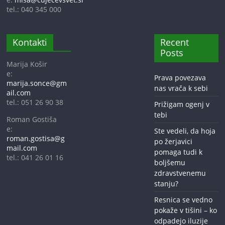
tel.: 040 345 000
Kontakti
Recent
Posts
Marija Košir
e:
Prava povezava
marija.sonce@gm
nas vrača k sebi
ail.com
tel.: 051 26 90 38
Prižigam ogenj v
tebi
Roman Gostiša
e:
Ste vedeli, da hoja
roman.gostisa@g
po žerjavici
mail.com
pomaga tudi k
tel.: 041 26 01 16
boljšemu
zdravstvenemu
stanju?
Resnica se vedno
pokaže v tišini – ko
odpadejo iluzije