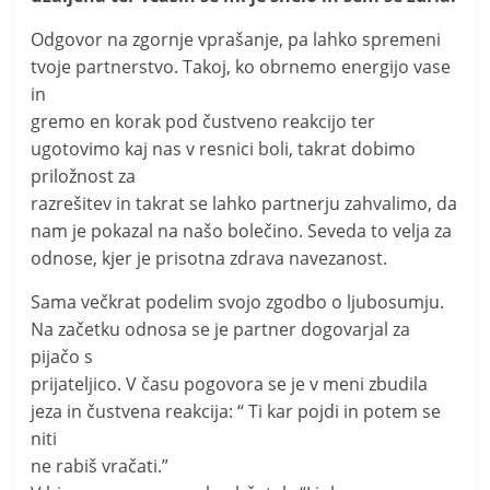
Odgovor na zgornje vprašanje, pa lahko spremeni
tvoje partnerstvo. Takoj, ko obrnemo energijo vase
in
gremo en korak pod čustveno reakcijo ter
ugotovimo kaj nas v resnici boli, takrat dobimo
priložnost za
razrešitev in takrat se lahko partnerju zahvalimo, da
nam je pokazal na našo bolečino. Seveda to velja za
odnose, kjer je prisotna zdrava navezanost.
Sama večkrat podelim svojo zgodbo o ljubosumju.
Na začetku odnosa se je partner dogovarjal za
pijačo s
prijateljico. V času pogovora se je v meni zbudila
jeza in čustvena reakcija: “ Ti kar pojdi in potem se
niti
ne rabiš vračati.”