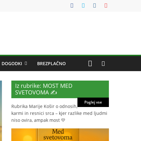
DOGODKI
BREZPLAČNO
Iz rubrike: MOST MED
SVETOVOMA ✍️
Poglej vse
Rubrika Marije Košir o odnosih,
karmi in resnici srca – kjer razlike med ljudmi
niso ovira, ampak most 💛