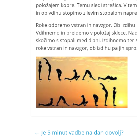
položajem kobre. Temu sledi strešica. V t
in ob vdihu stopimo z levim stopalom napre
Roke odpremo vstran in navzgor. Ob izdihu p
Vdihnemo in preidemo v položaj sklece. Nad
skočimo s stopali med dlani. Izdihnemo ter
roke vstran in navzgor, ob izdihu pa jih spr
←
Je 5 minut vadbe na dan dovolj?