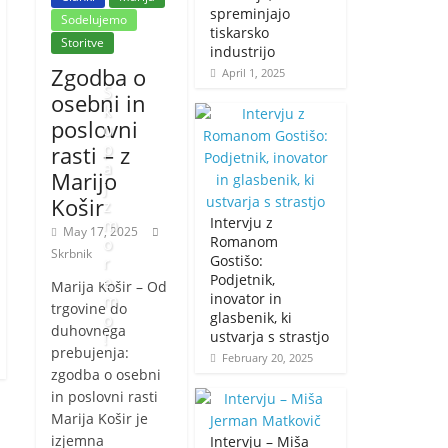
spreminjajo
Sodelujemo
tiskarsko
Storitve
industrijo
Zgodba o
April 1, 2025
S
osebni in
k
poslovni
u
p
rasti – z
a
Marijo
j
Košir
z
Intervju z
m
May 17, 2025
Romanom
o
Skrbnik
Gostišo:
r
Podjetnik,
e
Marija Košir – Od
inovator in
m
trgovine do
glasbenik, ki
o
duhovnega
ustvarja s strastjo
!
prebujenja:
February 20, 2025
zgodba o osebni
J
in poslovni rasti
a
Marija Košir je
n
izjemna
Intervju – Miša