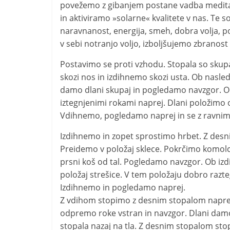
povežemo z gibanjem postane vadba medita
in aktiviramo »solarne« kvalitete v nas. Te so
naravnanost, energija, smeh, dobra volja, p
v sebi notranjo voljo, izboljšujemo zbranost
Postavimo se proti vzhodu. Stopala so skup
skozi nos in izdihnemo skozi usta. Ob nasl
damo dlani skupaj in pogledamo navzgor. O
iztegnjenimi rokami naprej. Dlani položimo 
Vdihnemo, pogledamo naprej in se z ravni
Izdihnemo in zopet sprostimo hrbet. Z desni
Preidemo v položaj sklece. Pokrčimo komolc
prsni koš od tal. Pogledamo navzgor. Ob iz
položaj strešice. V tem položaju dobro razt
Izdihnemo in pogledamo naprej.
Z vdihom stopimo z desnim stopalom naprej.
odpremo roke vstran in navzgor. Dlani damo
stopala nazaj na tla. Z desnim stopalom sto