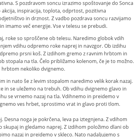
tivna. S pozdravom soncu izrazimo spoštovanje do Sonca
 akcija, inspiracija, toplota, odprtost, pozitivna
odjetništvo in drznost. Z vadbo pozdrava soncu razvijamo
 in imamo več energije. Vse v telesu se prebudi.
aj, roke so sproščene ob telesu. Naredimo globok vdih
ednjem vdihu odpremo roke naprej in navzgor. Ob izdihu
dpremo prsni koš. Z izdihom gremo z ravnim hrbtom in
ob stopala na tla. Čelo približamo kolenom, če je to možno.
m hrbtom nekoliko dvignemo.
m in nato še z levim stopalom naredimo velik korak nazaj.
e in se uležemo na trebuh. Ob vdihu dvignemo glavo in
dihu se vrnemo nazaj na tla. Vdihnemo in preidemo v
egnemo ves hrbet, sprostimo vrat in glavo proti tlom.
 Desna noga je pokrčena, leva pa iztegnjena. Z vdihom
 skupaj in gledamo naprej. Z izdihom položimo dlani ob
pimo nazaj in preidemo v skleco. Nato nadaljujemo s