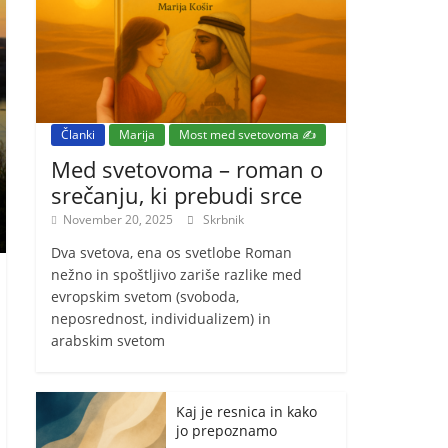
Članki
Marija
Most med svetovoma ✍️
Med svetovoma – roman o
srečanju, ki prebudi srce
November 20, 2025
Skrbnik
Dva svetova, ena os svetlobe Roman
nežno in spoštljivo zariše razlike med
evropskim svetom (svoboda,
neposrednost, individualizem) in
arabskim svetom
Kaj je resnica in kako
jo prepoznamo