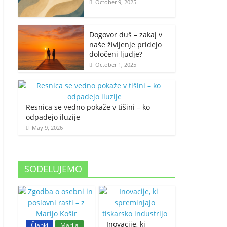
October 9, 2025
Dogovor duš – zakaj v
naše življenje pridejo
določeni ljudje?
October 1, 2025
Resnica se vedno pokaže v tišini – ko
odpadejo iluzije
May 9, 2026
SODELUJEMO
Inovacije, ki
Članki
Marija