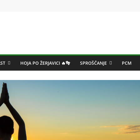
ST
HOJA PO ŽERJAVICI 🔥👣
SPROŠČANJE
PCM