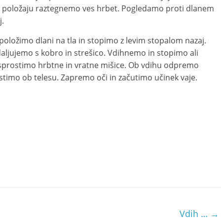
em položaju raztegnemo ves hrbet. Pogledamo proti dlanem
j.
oložimo dlani na tla in stopimo z levim stopalom nazaj.
aljujemo s kobro in strešico. Vdihnemo in stopimo ali
 sprostimo hrbtne in vratne mišice. Ob vdihu odpremo
ostimo ob telesu. Zapremo oči in začutimo učinek vaje.
Vdih …
→