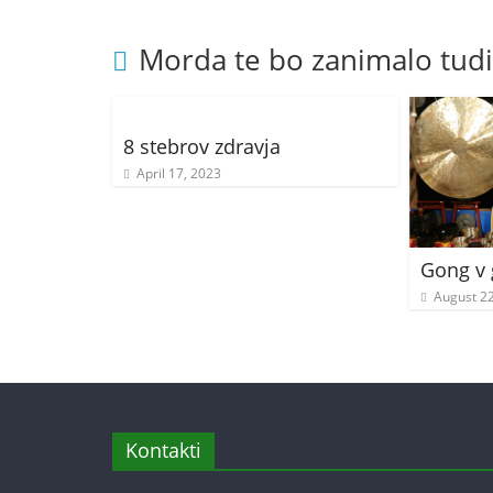
Morda te bo zanimalo tudi
8 stebrov zdravja
April 17, 2023
Gong v 
August 22
Kontakti