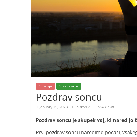
o
r
e
m
o
Gibanje
Sproščanje
Pozdrav soncu
January 19, 2023
Skrbnik
384 Views
Pozdrav soncu je skupek vaj, ki naredijo ži
Prvi pozdrav soncu naredimo počasi, vsake