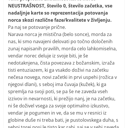
NEUSTRAŠNOST, število 0, število začetka, vse
nadaljnje karte so reprezentacija potovanja
norca skozi različne faze/kvalitete v življenju.
Pa naj se potovanje prične.
Narava norca je mistična (belo sonce), morda za
nas, ki smo navajeni delovati po točno določenih
zunaj napisanih pravilih, morda celo lahkomiselna,
vendar norec deluje iz svoje biti, je še
nedotaknjena, čista povezava z božanskim, izraža
tisti entuziazem, ki ga vsakdo doživi na začetku
nečesa novega, novi začetki in prvi uspehi (rožica v
njegovi dlani), s seboj ima čuvaja (kužek), ki ga
spremlja na svoji poti, se pa še ne zaveda vseh
izzivov in nevarnosti, ki prežijo nanj, je na začetku,
ni še doživel vsega za svoje optimalno izkustvo,
vendar je pogumen in ve, da se mu v resnici iz
globine duše ni treba bati, je pustolovskega duha, s
seboj torej nosi le tisto kar rabi, saj se v sebi zaveda