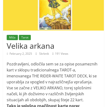
m
o
r
e
m
Miša
Tarot
o
Velika arkana
February 2, 2025
Skrbnik
191 Views
Pozdravljeni, odločila sem se za opise posameznih
kart v sklopu tradicionalnega TAROT-a,
imenovanega THE RIDER-WAITE TAROT DECK, ki se
uporablja za vpogled v najrazličnejša vprašanja.
Vse se začne z VELIKO ARKANO, torej splošnimi
načeli, ki jih doživimo v različnih življenjskih
situacijah ali obdobjih, skupaj šteje 22 kart.
Tako je splošna značilnost karte norec