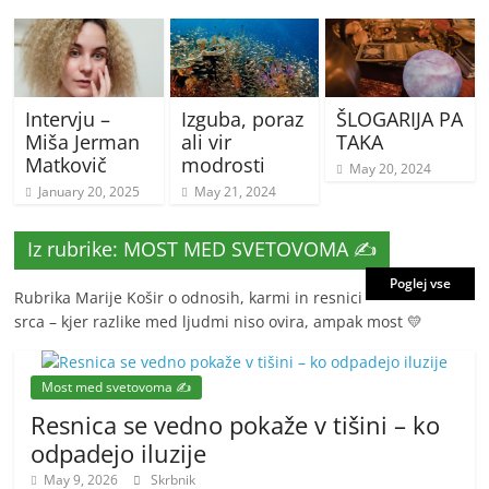
Intervju –
Izguba, poraz
ŠLOGARIJA PA
Miša Jerman
ali vir
TAKA
Matkovič
modrosti
May 20, 2024
January 20, 2025
May 21, 2024
Iz rubrike: MOST MED SVETOVOMA ✍️
Poglej vse
Rubrika Marije Košir o odnosih, karmi in resnici
srca – kjer razlike med ljudmi niso ovira, ampak most 💛
Most med svetovoma ✍️
Resnica se vedno pokaže v tišini – ko
odpadejo iluzije
May 9, 2026
Skrbnik