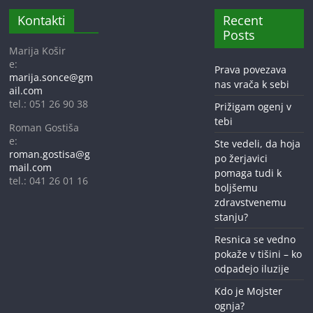
Kontakti
Recent
Posts
Marija Košir
e:
Prava povezava
marija.sonce@gm
nas vrača k sebi
ail.com
tel.: 051 26 90 38
Prižigam ogenj v
tebi
Roman Gostiša
e:
Ste vedeli, da hoja
roman.gostisa@g
po žerjavici
mail.com
pomaga tudi k
tel.: 041 26 01 16
boljšemu
zdravstvenemu
stanju?
Resnica se vedno
pokaže v tišini – ko
odpadejo iluzije
Kdo je Mojster
ognja?