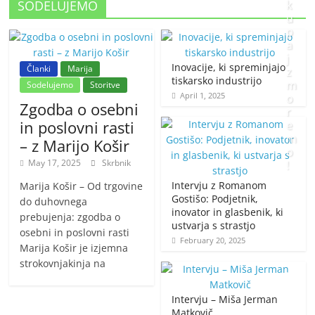
SODELUJEMO
k
u
p
a
j
Inovacije, ki spreminjajo
Članki
Marija
z
tiskarsko industrijo
m
Sodelujemo
Storitve
April 1, 2025
o
Zgodba o osebni
r
in poslovni rasti
e
m
– z Marijo Košir
o
May 17, 2025
Skrbnik
!
Intervju z Romanom
Marija Košir – Od trgovine
J
Gostišo: Podjetnik,
do duhovnega
inovator in glasbenik, ki
a
prebujenja: zgodba o
ustvarja s strastjo
n
osebni in poslovni rasti
February 20, 2025
u
Marija Košir je izjemna
a
strokovnjakinja na
r
y
Intervju – Miša Jerman
2
Matkovič