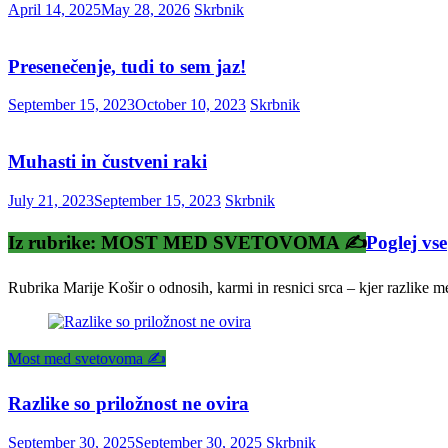
April 14, 2025
May 28, 2026
Skrbnik
Presenečenje, tudi to sem jaz!
September 15, 2023
October 10, 2023
Skrbnik
Muhasti in čustveni raki
July 21, 2023
September 15, 2023
Skrbnik
Iz rubrike: MOST MED SVETOVOMA ✍️
Poglej vse
Rubrika Marije Košir o odnosih, karmi in resnici srca – kjer razlike 
Most med svetovoma ✍️
Razlike so priložnost ne ovira
September 30, 2025
September 30, 2025
Skrbnik