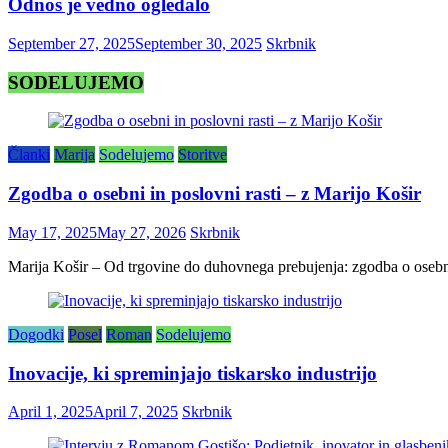
Odnos je vedno ogledalo
September 27, 2025
September 30, 2025
Skrbnik
SODELUJEMO
Članki
Marija
Sodelujemo
Storitve
Zgodba o osebni in poslovni rasti – z Marijo Košir
May 17, 2025
May 27, 2026
Skrbnik
Marija Košir – Od trgovine do duhovnega prebujenja: zgodba o osebni 
Dogodki
Posel
Roman
Sodelujemo
Inovacije, ki spreminjajo tiskarsko industrijo
April 1, 2025
April 7, 2025
Skrbnik