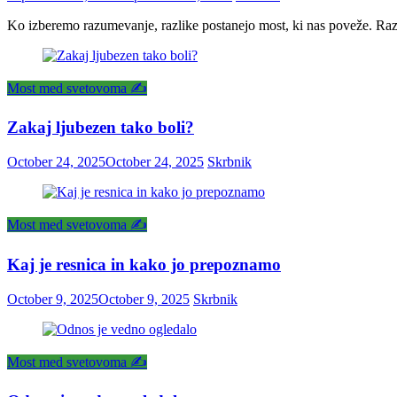
Ko izberemo razumevanje, razlike postanejo most, ki nas poveže. Razl
Most med svetovoma ✍️
Zakaj ljubezen tako boli?
October 24, 2025
October 24, 2025
Skrbnik
Most med svetovoma ✍️
Kaj je resnica in kako jo prepoznamo
October 9, 2025
October 9, 2025
Skrbnik
Most med svetovoma ✍️