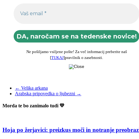
Ne pošiljamo vsiljene pošte! Za več informacij preberite naš
[
TUKAJ
]pravilnik o zasebnosti.
←
Velika arkana
Arabska pripovedka o ljubezni
→
Morda te bo zanimalo tudi 💛
Hoja po žerjavici: preizkus moči in notranje preobra