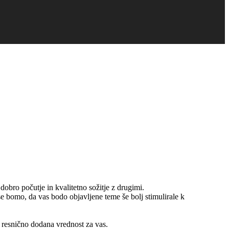
obro počutje in kvalitetno sožitje z drugimi.
 se bomo, da vas bodo objavljene teme še bolj stimulirale k
o resnično dodana vrednost za vas.