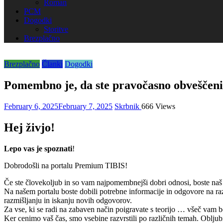
Roman
PCM
Dogodki
Storitve
Brezplačno
Brezplačno
Članki
Dogodki
Pomembno je, da ste pravočasno obveščeni
February 6, 2025
February 7, 2025
Skrbnik
666 Views
Hej živjo!
Lepo vas je spoznati
!
Dobrodošli na portalu Premium TIBIS!
Če ste človekoljub in so vam najpomembnejši dobri odnosi, boste naš p
Na našem portalu boste dobili potrebne informacije in odgovore na razl
razmišljanju in iskanju novih odgovorov.
Za vse, ki se radi na zabaven način poigravate s teorijo … všeč vam b
Ker cenimo vaš čas, smo vsebine razvrstili po različnih temah. Oblju