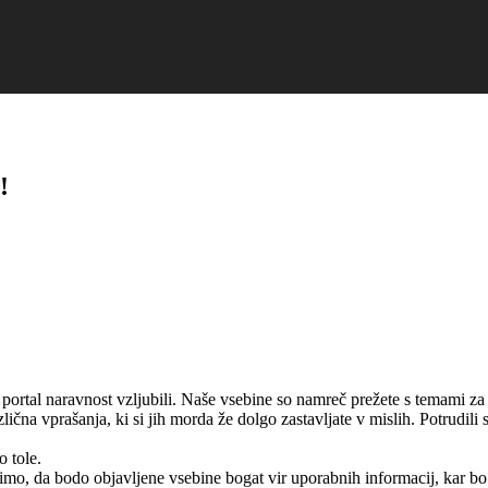
!
ortal naravnost vzljubili. Naše vsebine so namreč prežete s temami za d
ična vprašanja, ki si jih morda že dolgo zastavljate v mislih. Potrudili
o tole.
bimo, da bodo objavljene vsebine bogat vir uporabnih informacij, kar b