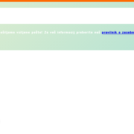
ošiljamo vsiljene pošte! Za več informacij preberite naš
pravilnik o zasebn