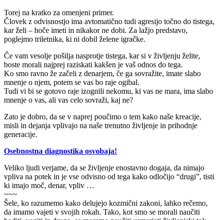
Torej na kratko za omenjeni primer.
Človek z odvisnostjo ima avtomatično tudi agresijo točno do tistega,
kar želi – hoče imeti in nikakor ne dobi. Za lažjo predstavo,
poglejmo triletnika, ki ni dobil želene igračke.
Če vam vesolje pošilja nasprotje tistega, kar si v življenju želite,
boste morali najprej raziskati kakšen je vaš odnos do tega.
Ko smo ravno že začeli z denarjem, če ga sovražite, imate slabo
mnenje o njem, potem se vas bo raje ogibal.
Tudi vi bi se gotovo raje izognili nekomu, ki vas ne mara, ima slabo
mnenje o vas, ali vas celo sovraži, kaj ne?
Zato je dobro, da se v naprej poučimo o tem kako naše kreacije,
misli in dejanja vplivajo na naše trenutno življenje in prihodnje
generacije.
Osebnostna diagnostika osvobaja!
Veliko ljudi verjame, da se življenje enostavno dogaja, da nimajo
vpliva na potek in je vse odvisno od tega kako odločijo “drugi”, tisti
ki imajo moč, denar, vpliv …
~~~
Šele, ko razumemo kako delujejo kozmični zakoni, lahko rečemo,
da imamo vajeti v svojih rokah. Tako, kot smo se morali naučiti