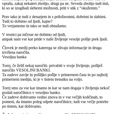
vpraša, zakaj nekateri zbolijo, drugi pa ne. Seveda zbolijo tudi tisti,
ki so se izogibali sleherni možnosti, priti v stik z “okuženim.”
Prav tako je tudi z denarjem in s priložnostmi, dobrimi in slabimi.
Tudi to dobimo od ljudi, kajne?
To verjamemo in tako se tudi obnašamo.
V resnici pa ničesar ne dobimo od ljudi,
ampak nam vse kar pride v naše življenje vesolje pošlje prek ljudi.
Človek je medij preko katerega se zlivajo informacije in druga
izvršena naročila.
Vesoljna banka
Torej, če želiš nekaj naročiti- privabiti v svoje življenje, pošlješ
naročilo VESOLJNI BANKI.
Ta zadeve zavije in pošiljko pošlje v primernem času in po najbolj
primernem mediju, ki je v tistem trenutku na voljo.
Torej smo za vse kar imamo in kar se nam dogaja v življenju nekoč
poslali naročilnico v vesoljno banko.
Če zadeve dobivamo vedno znova in v vse večjih količinah, to
pomeni, da imamo poleg odprte naročilnice, tudi vse večje potrebe
po tistem, kar dobivamo.