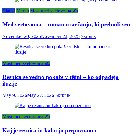
Članki
Marija
Most med svetovoma ✍️
Med svetovoma – roman o srečanju, ki prebudi srce
November 20, 2025
November 23, 2025
Skrbnik
Most med svetovoma ✍️
Resnica se vedno pokaže v tišini – ko odpadejo
iluzije
May 9, 2026
May 27, 2026
Skrbnik
Most med svetovoma ✍️
Kaj je resnica in kako jo prepoznamo