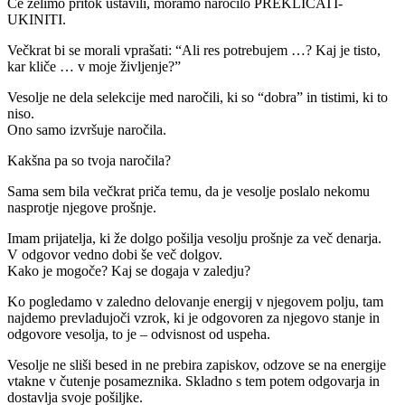
Če želimo pritok ustavili, moramo naročilo PREKLICATI-
UKINITI.
Večkrat bi se morali vprašati: “Ali res potrebujem …? Kaj je tisto,
kar kliče … v moje življenje?”
Vesolje ne dela selekcije med naročili, ki so “dobra” in tistimi, ki to
niso.
Ono samo izvršuje naročila.
Kakšna pa so tvoja naročila?
Sama sem bila večkrat priča temu, da je vesolje poslalo nekomu
nasprotje njegove prošnje.
Imam prijatelja, ki že dolgo pošilja vesolju prošnje za več denarja.
V odgovor vedno dobi še več dolgov.
Kako je mogoče? Kaj se dogaja v zaledju?
Ko pogledamo v zaledno delovanje energij v njegovem polju, tam
najdemo prevladujoči vzrok, ki je odgovoren za njegovo stanje in
odgovore vesolja, to je – odvisnost od uspeha.
Vesolje ne sliši besed in ne prebira zapiskov, odzove se na energije
vtakne v čutenje posameznika. Skladno s tem potem odgovarja in
dostavlja svoje pošiljke.