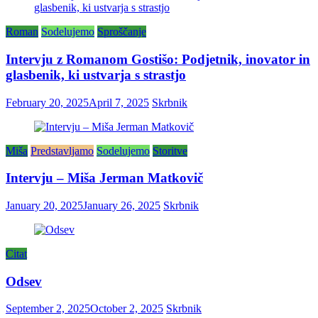
Roman
Sodelujemo
Sproščanje
Intervju z Romanom Gostišo: Podjetnik, inovator in
glasbenik, ki ustvarja s strastjo
February 20, 2025
April 7, 2025
Skrbnik
Miša
Predstavljamo
Sodelujemo
Storitve
Intervju – Miša Jerman Matkovič
January 20, 2025
January 26, 2025
Skrbnik
Citat
Odsev
September 2, 2025
October 2, 2025
Skrbnik