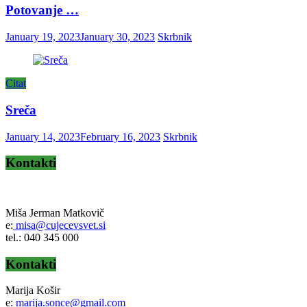
Potovanje …
January 19, 2023
January 30, 2023
Skrbnik
Citat
Sreča
January 14, 2023
February 16, 2023
Skrbnik
Kontakti
Miša Jerman Matkovič
e:
misa@cujecevsvet.si
tel.: 040 345 000
Kontakti
Marija Košir
e:
marija.sonce@gmail.com