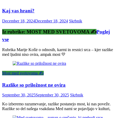
Kaj vas hrani?
December 18, 2024
December 18, 2024
Skrbnik
Iz rubrike: MOST MED SVETOVOMA ✍️
Poglej
vse
Rubrika Marije Košir o odnosih, karmi in resnici srca – kjer razlike
med ljudmi niso ovira, ampak most 💛
Most med svetovoma ✍️
Razlike so priložnost ne ovira
September 30, 2025
September 30, 2025
Skrbnik
Ko izberemo razumevanje, razlike postanejo most, ki nas poveže.
Razlike so del našega vsakdana Med nami se pojavljajo v kulturi,