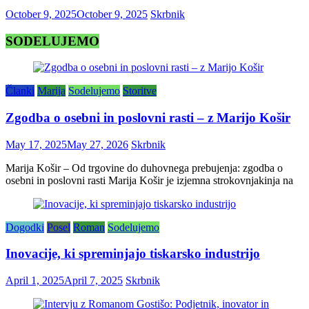
October 9, 2025
October 9, 2025
Skrbnik
SODELUJEMO
Članki
Marija
Sodelujemo
Storitve
Zgodba o osebni in poslovni rasti – z Marijo Košir
May 17, 2025
May 27, 2026
Skrbnik
Marija Košir – Od trgovine do duhovnega prebujenja: zgodba o
osebni in poslovni rasti Marija Košir je izjemna strokovnjakinja na
Dogodki
Posel
Roman
Sodelujemo
Inovacije, ki spreminjajo tiskarsko industrijo
April 1, 2025
April 7, 2025
Skrbnik