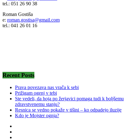
tel.: 051 26 90 38
Roman Gostiša
e:
roman.gostisa@gmail.com
tel.: 041 26 01 16
Recent Posts
Prava povezava nas vrača k sebi
Prižigam ogenj v tebi
Ste vedeli, da hoja po žerjavici pomaga tudi k boljšemu
zdravstvenemu stanju?
Resnica se vedno pokaže v tišini – ko odpadejo iluzije
Kdo je Mojster ognja?