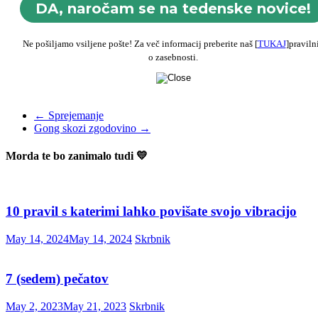
Ne pošiljamo vsiljene pošte! Za več informacij preberite naš [
TUKAJ
]praviln
o zasebnosti.
←
Sprejemanje
Gong skozi zgodovino
→
Morda te bo zanimalo tudi 💛
10 pravil s katerimi lahko povišate svojo vibracijo
May 14, 2024
May 14, 2024
Skrbnik
7 (sedem) pečatov
May 2, 2023
May 21, 2023
Skrbnik