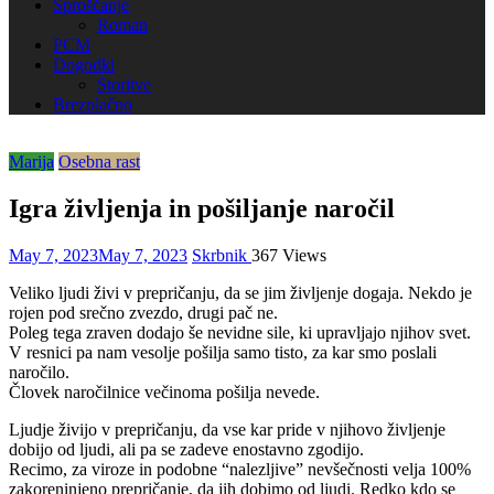
Sproščanje
Roman
PCM
Dogodki
Storitve
Brezplačno
Marija
Osebna rast
Igra življenja in pošiljanje naročil
May 7, 2023
May 7, 2023
Skrbnik
367 Views
Veliko ljudi živi v prepričanju, da se jim življenje dogaja. Nekdo je
rojen pod srečno zvezdo, drugi pač ne.
Poleg tega zraven dodajo še nevidne sile, ki upravljajo njihov svet.
V resnici pa nam vesolje pošilja samo tisto, za kar smo poslali
naročilo.
Človek naročilnice večinoma pošilja nevede.
Ljudje živijo v prepričanju, da vse kar pride v njihovo življenje
dobijo od ljudi, ali pa se zadeve enostavno zgodijo.
Recimo, za viroze in podobne “nalezljive” nevšečnosti velja 100%
zakoreninjeno prepričanje, da jih dobimo od ljudi. Redko kdo se