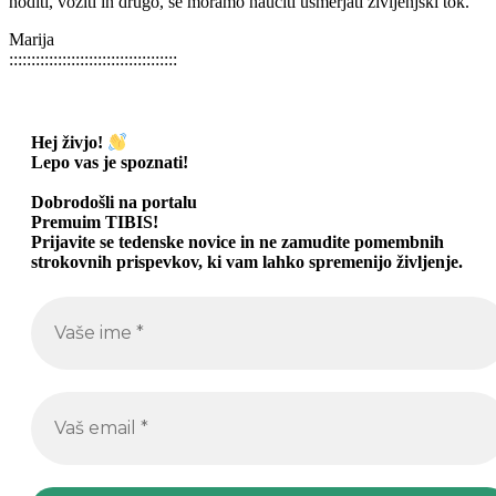
hoditi, voziti in drugo, se moramo naučiti usmerjati življenjski tok.
Marija
::::::::::::::::::::::::::::::::::::::
Hej živjo!
Lepo vas je spoznati
!
Dobrodošli na portalu
Premuim TIBIS!
Prijavite se tedenske novice in ne zamudite pomembnih
strokovnih prispevkov, ki vam lahko spremenijo življenje.